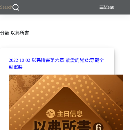
跳
Search
Menu
至
主
要
內
分類
以弗所書
容
2022-10-02-以弗所書第六章-蒙愛的兒女:穿戴全
副軍裝