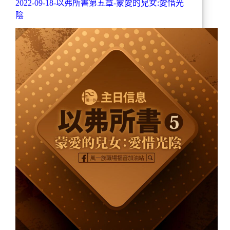
2022-09-18-以弗所書第五章-蒙愛的兒女:愛惜光
陰