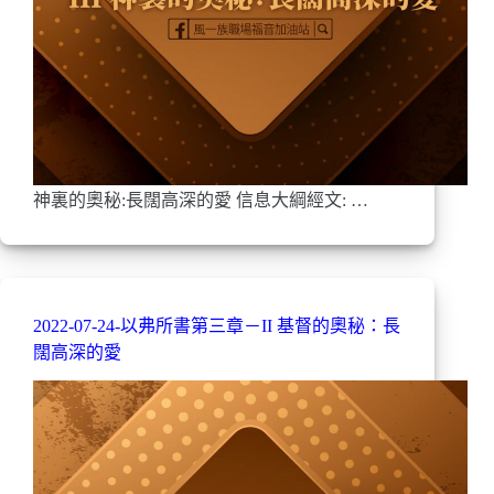
神裏的奧秘:長闊高深的愛 信息大綱經文: …
2022-07-24-以弗所書第三章－II 基督的奧秘：長
闊高深的愛