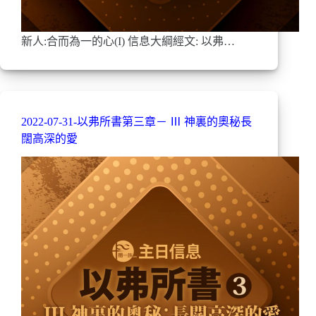
新人:合而為一的心(I) 信息大綱經文: 以弗…
2022-07-31-以弗所書第三章－ Ⅲ 神裏的奧秘長
闊高深的愛