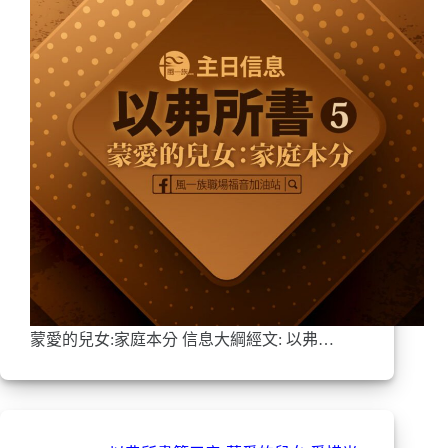
蒙愛的兒女:家庭本分 信息大綱經文: 以弗…