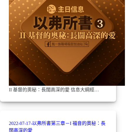
II 基督的奧秘：長闊高深的愛 信息大綱經…
2022-07-17-以弗所書第三章－I 福音的奧秘：長
闊高深的愛