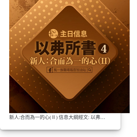
新人:合而為一的心(Ⅱ) 信息大綱經文: 以弗…