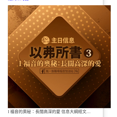
I 福音的奧秘：長闊高深的愛 信息大綱經文…