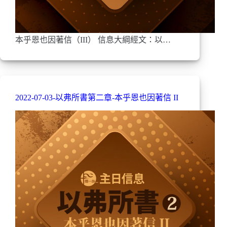
本乎恩也因著信（III） 信息大綱經文：以…
2022-07-03-以弗所書第二章-本乎恩也因著信 II