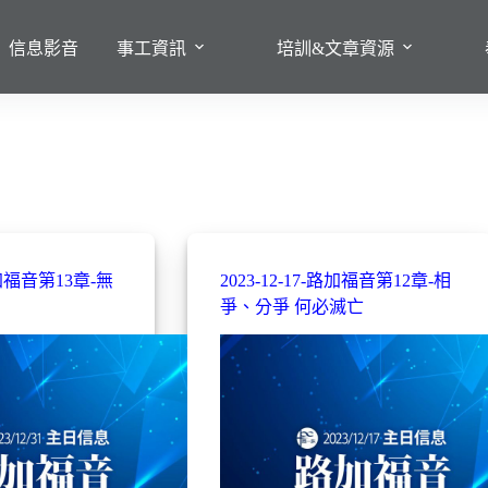
信息影音
事工資訊
培訓&文章資源
-路加福音第13章-無
2023-12-17-路加福音第12章-相
爭、分爭 何必滅亡