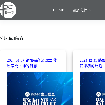
跳
至
HOME
關於我們
主
要
內
容
分類
路加福音
2024-01-07-路加福音第13章-救
2023-12-31
恩窄門，神的智慧
花果樹的比喻