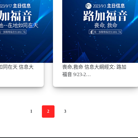
如同在天 信息大
喪命,救命 信息大綱經文: 路加
福音 9/23-2…
1
2
3