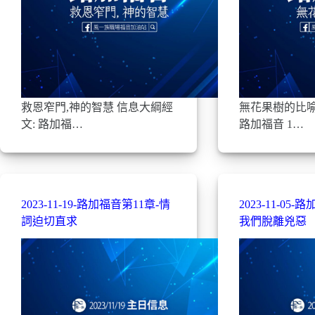
救恩窄門,神的智慧 信息大綱經
無花果樹的比喻
文: 路加福…
路加福音 1…
2023-11-19-路加福音第11章-情
2023-11-05
詞迫切直求
我們脫離兇惡