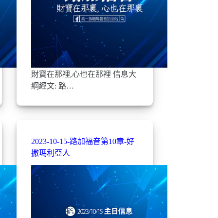
財寶在那裡,心也在那裡 信息大
綱經文: 路…
2023-10-15-路加福音第10章-好
撒瑪利亞人