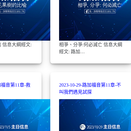
 信息大綱經文:
相爭、分爭:何必滅亡 信息大綱
經文: 路加…
-路加福音第11章-救
2023-10-29-路加福音第11章-不
叫我們遇見試探