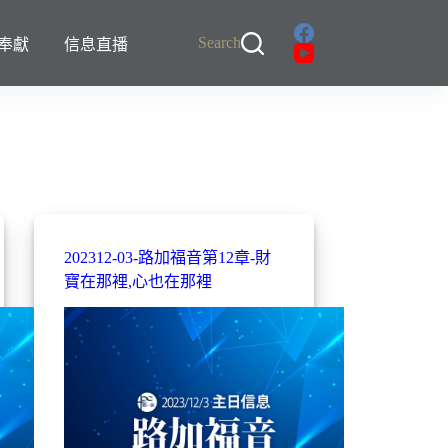
Search
奉獻
信息直播
202312-03-路加福音第12章-財
寶在那裡,心也在那裡