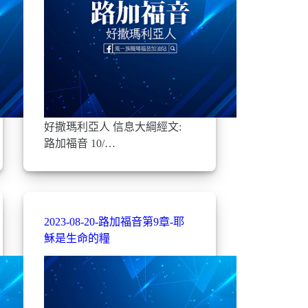
好撒瑪利亞人 信息大綱經文:
路加福音 10/…
2023-08-20-路加福音第9章-耶
穌是生命的糧