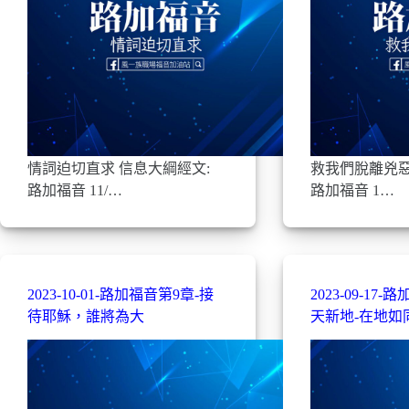
情詞迫切直求 信息大綱經文:
救我們脫離兇惡
路加福音 11/…
路加福音 1…
2023-10-01-路加福音第9章-接
2023-09-17
待耶穌，誰將為大
天新地-在地如