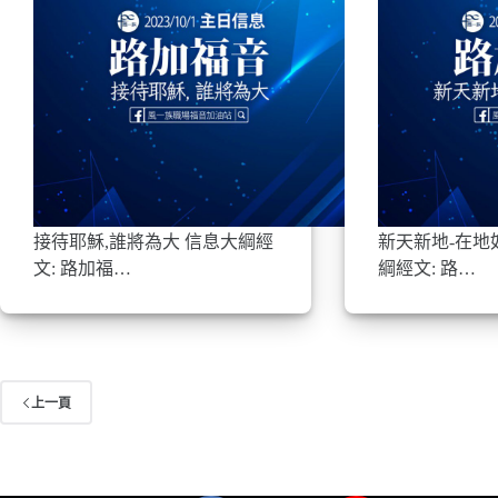
接待耶穌,誰將為大 信息大綱經
新天新地-在地
文: 路加福…
綱經文: 路…
上一頁