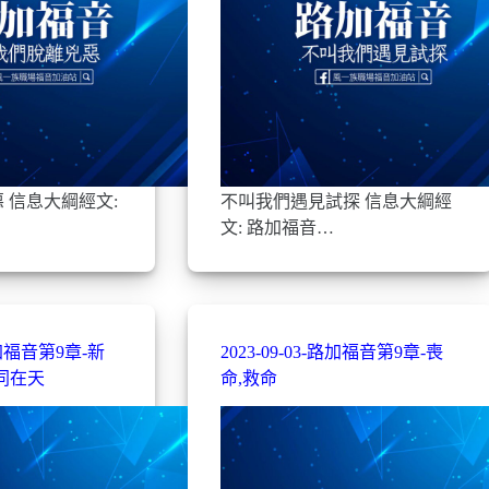
 信息大綱經文:
不叫我們遇見試探 信息大綱經
文: 路加福音…
-路加福音第9章-新
2023-09-03-路加福音第9章-喪
同在天
命,救命