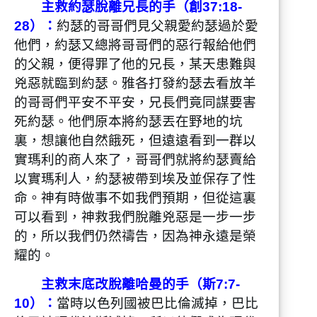
主救約瑟脫離兄長的手（創37:18-
28）：
約瑟的哥哥們見父親愛約瑟過於愛
他們，約瑟又總將哥哥們的惡行報給他們
的父親，便得罪了他的兄長，某天患難與
兇惡就臨到約瑟。雅各打發約瑟去看放羊
的哥哥們平安不平安，兄長們竟同謀要害
死約瑟。他們原本將約瑟丟在野地的坑
裏，想讓他自然餓死，但遠遠看到一群以
實瑪利的商人來了，哥哥們就將約瑟賣給
以實瑪利人，約瑟被帶到埃及並保存了性
命。神有時做事不如我們預期，但從這裏
可以看到，神救我們脫離兇惡是一步一步
的，所以我們仍然禱告，因為神永遠是榮
耀的。
主救末底改脫離哈曼的手（斯7:7-
10）：
當時以色列國被巴比倫滅掉，巴比