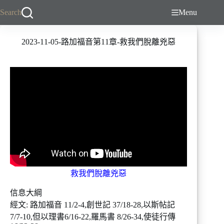
跳
Search
Menu
至
主
2023-11-05-路加福音第11章-救我們脫離兇惡
要
內
容
救我們脫離兇惡
信息大綱
經文: 路加福音 11/2-4,創世記 37/18-28,以斯帖記
7/7-10,但以理書6/16-22,羅馬書 8/26-34,使徒行傳