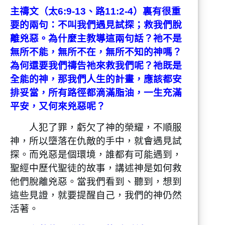
主禱文（太6:9-13、路11:2-4）裏有很重
要的兩句：不叫我們遇見試探；救我們脫
離兇惡。為什麼主教導這兩句話？祂不是
無所不能，無所不在，無所不知的神嗎？
為何還要我們禱告祂來救我們呢？祂既是
全能的神，那我們人生的計畫，應該都安
排妥當，所有路徑都滴滿脂油，一生充滿
平安，又何來兇惡呢？
人犯了罪，虧欠了神的榮耀，不順服
神，所以墮落在仇敵的手中，就會遇見試
探。而兇惡是個環境，誰都有可能遇到，
聖經中歷代聖徒的故事，講述神是如何救
他們脫離兇惡。當我們看到、聽到，想到
這些見證，就要提醒自己，我們的神仍然
活著。