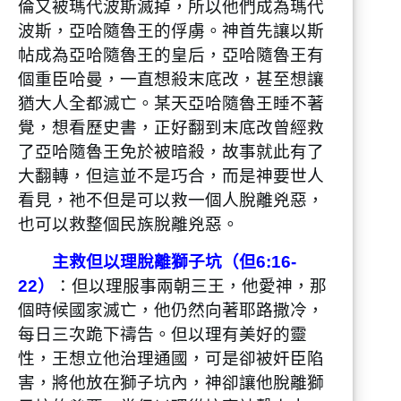
倫又被瑪代波斯滅掉，所以他們成為瑪代
波斯，亞哈隨魯王的俘虜。神首先讓以斯
帖成為亞哈隨魯王的皇后，亞哈隨魯王有
個重臣哈曼，一直想殺末底改，甚至想讓
猶大人全都滅亡。某天亞哈隨魯王睡不著
覺，想看歷史書，正好翻到末底改曾經救
了亞哈隨魯王免於被暗殺，故事就此有了
大翻轉，但這並不是巧合，而是神要世人
看見，祂不但是可以救一個人脫離兇惡，
也可以救整個民族脫離兇惡。
主救但以理脫離獅子坑（但6:16-
22）
：但以理服事兩朝三王，他愛神，那
個時候國家滅亡，他仍然向著耶路撒冷，
每日三次跪下禱告。但以理有美好的靈
性，王想立他治理通國，可是卻被奸臣陷
害，將他放在獅子坑內，神卻讓他脫離獅