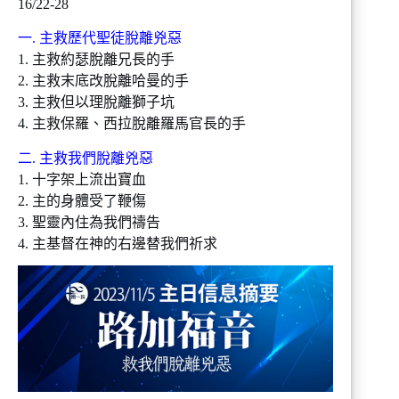
16/22-28
一. 主救歷代聖徒脫離兇惡
1. 主救約瑟脫離兄長的手
2. 主救末底改脫離哈曼的手
3. 主救但以理脫離獅子坑
4. 主救保羅、西拉脫離羅馬官長的手
二. 主救我們脫離兇惡
1. 十字架上流出寶血
2. 主的身體受了鞭傷
3. 聖靈內住為我們禱告
4. 主基督在神的右邊替我們祈求