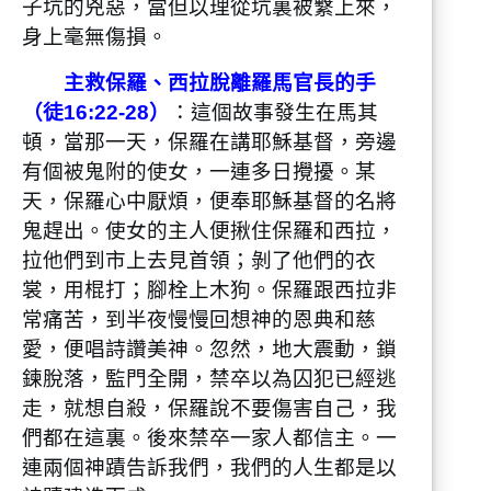
子坑的兇惡，當但以理從坑裏被繫上來，
身上毫無傷損。
主救保羅、西拉脫離羅馬官長的手
（徒16:22-28）
：這個故事發生在馬其
頓，當那一天，保羅在講耶穌基督，旁邊
有個被鬼附的使女，一連多日攪擾。某
天，保羅心中厭煩，便奉耶穌基督的名將
鬼趕出。使女的主人便揪住保羅和西拉，
拉他們到市上去見首領；剝了他們的衣
裳，用棍打；腳栓上木狗。保羅跟西拉非
常痛苦，到半夜慢慢回想神的恩典和慈
愛，便唱詩讚美神。忽然，地大震動，鎖
鍊脫落，監門全開，禁卒以為囚犯已經逃
走，就想自殺，保羅說不要傷害自己，我
們都在這裏。後來禁卒一家人都信主。一
連兩個神蹟告訴我們，我們的人生都是以