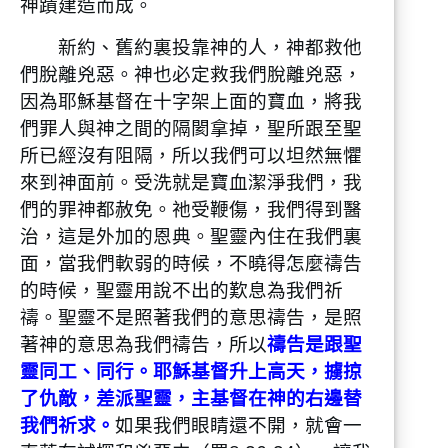
神蹟建造而成。
新約、舊約裏投靠神的人，神都救他
們脫離兇惡。神也必定救我們脫離兇惡，
因為耶穌基督在十字架上面的寶血，將我
們罪人與神之間的隔閡拿掉，聖所跟至聖
所已經沒有阻隔，所以我們可以坦然無懼
來到神面前。受洗就是寶血潔淨我們，我
們的罪神都赦免。祂受鞭傷，我們得到醫
治，這是外加的恩典。聖靈內住在我們裏
面，當我們軟弱的時候，不曉得怎麼禱告
的時候，聖靈用說不出的歎息為我們祈
禱。聖靈不是照著我們的意思禱告，是照
著神的意思為我們禱告，所以
禱告是跟聖
靈同工、同行。耶穌基督升上高天，擄掠
了仇敵，差派聖靈，主基督在神的右邊替
我們祈求。
如果我們眼睛還不開，就會一