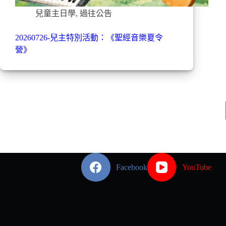
兒童主日學
,
過往公告
20260726-兒主特別活動：《聖經音樂夏令
營》
Facebook
YouTube