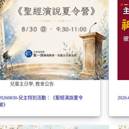
兒童主日學
,
教會公告
20260830-兒主特別活動：《聖經演說夏令
202
營》