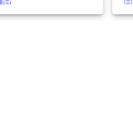
主(三)
（三