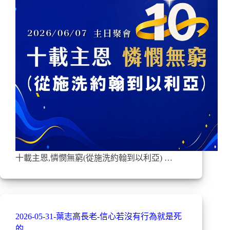
十載主恩,憐憫無窮(從施洗約翰到以利亞) …
2026-05-31-葉志高長老-信心若沒有行為就是死
的