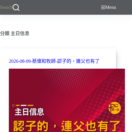
跳
Search
Menu
至
主
要
內
分類
主日信息
容
2026-08-09-蔡偉和牧師-認子的，連父也有了