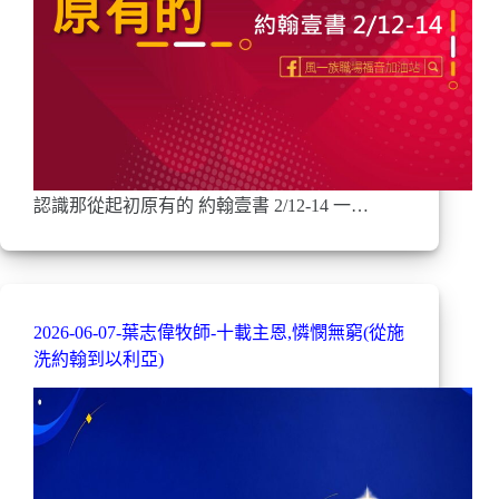
認識那從起初原有的 約翰壹書 2/12-14 一…
2026-06-07-葉志偉牧師-十載主恩,憐憫無窮(從施
洗約翰到以利亞)