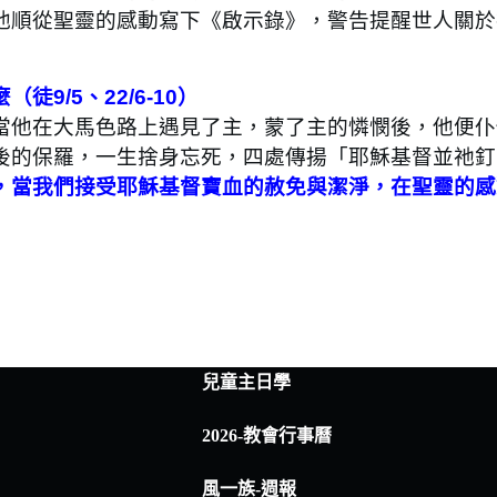
他順從聖靈的感動寫下《啟示錄》，警告提醒世人關於
/5、22/6-10）
他在大馬色路上遇見了主，蒙了主的憐憫後，他便仆
後的保羅，一生捨身忘死，四處傳揚「耶穌基督並祂釘
，當我們接受耶穌基督寶血的赦免與潔淨，在聖靈的感
兒童主日學
2026-教會行事曆
風一族-週報