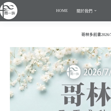
跳
至
HOME
關於我們
主
要
內
容
哥林多前書2026