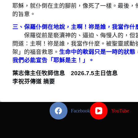
耶穌，就仆倒在主的腳前，像死了一樣。最後，
的旨意。
三、保羅仆倒在地說，主啊！祢是誰，我當作什麼（徒9
保羅從前是褻瀆神的、逼迫、侮慢人的，但當
問道：主啊！祢是誰，我當作什麼。被聖靈感動
架」的福音救恩。
生命中的軟弱只是一時的狀態
我們必能宣告「耶穌是主！」。
葉志偉主任牧師信息 2026.7.5主日信息
李祝芬傳道 摘要
Facebook
YouTube