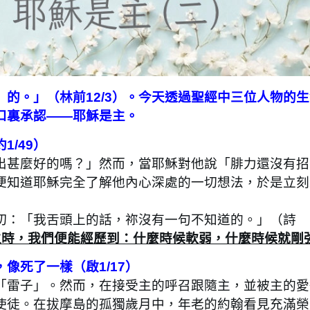
的。」（林前12/3）
。今天透過聖經中三位人物的生
口裏承認——耶穌是主。
/49）
甚麼好的嗎？」然而，當耶穌對他說「腓力還沒有招
便知道耶穌完全了解他內心深處的一切想法，於是立刻
：「我舌頭上的話，祢沒有一句不知道的。」（詩
主時，我們便能經歷到：什麼時候軟弱，什麼時候就剛
像死了一樣（啟1/17）
雷子」。然而，在接受主的呼召跟隨主，並被主的愛
使徒。在拔摩島的孤獨歲月中，年老的約翰看見充滿榮