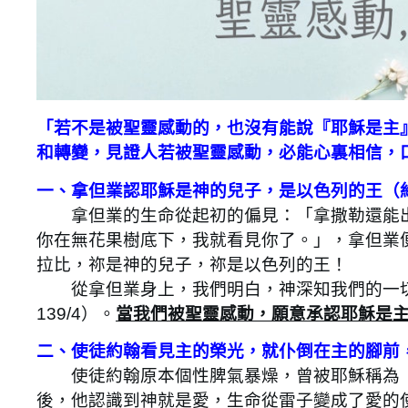
「若不是被聖靈感動的，也沒有能說『耶穌是主』
和轉變，見證人若被聖靈感動，必能心裏相信，
一、拿但業認耶穌是神的兒子，是以色列的王（約1
拿但業的生命從起初的偏見：「拿撒勒還能出
你在無花果樹底下，我就看見你了。」，拿但業
拉比，祢是神的兒子，祢是以色列的王！
從拿但業身上，我們明白，神深知我們的一切
139/4）。
當我們被聖靈感動，願意承認耶穌是
二、使徒約翰看見主的榮光，就仆倒在主的腳前，
使徒約翰原本個性脾氣暴燥，曾被耶穌稱為「
後，他認識到神就是愛，生命從雷子變成了愛的