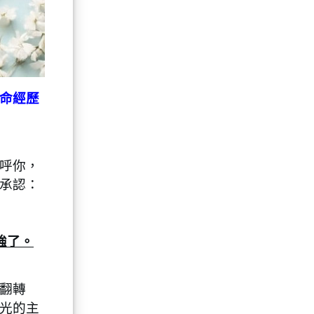
命經歷
呼你，
承認：
強了。
翻轉
光的主