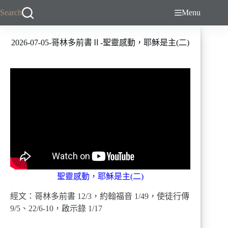
跳
Search
Menu
至
主
2026-07-05-哥林多前書Ⅱ-聖靈感動，耶穌是主(二)
要
內
容
聖靈感動，耶穌是主(二)
經文：哥林多前書 12/3，約翰福音 1/49，使徒行傳
9/5、22/6-10，啟示錄 1/17