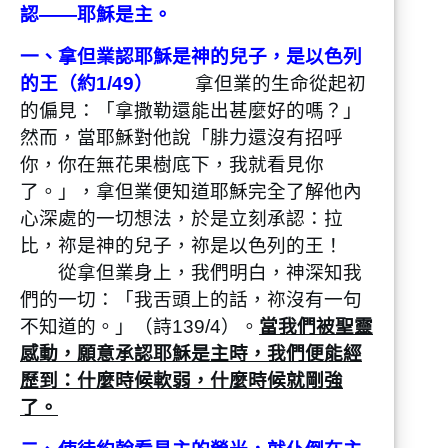
認——耶穌是主。
一、拿但業認耶穌是神的兒子，是以色列
的王（約1/49）
拿但業的生命從起初
的偏見：「拿撒勒還能出甚麼好的嗎？」
然而，當耶穌對他說「腓力還沒有招呼
你，你在無花果樹底下，我就看見你
了。」，拿但業便知道耶穌完全了解他內
心深處的一切想法，於是立刻承認：拉
比，祢是神的兒子，祢是以色列的王！
從拿但業身上，我們明白，神深知我
們的一切：「我舌頭上的話，祢沒有一句
不知道的。」（詩139/4）。
當我們被聖靈
感動，願意承認耶穌是主時，我們便能經
歷到：什麼時候軟弱，什麼時候就剛強
了。