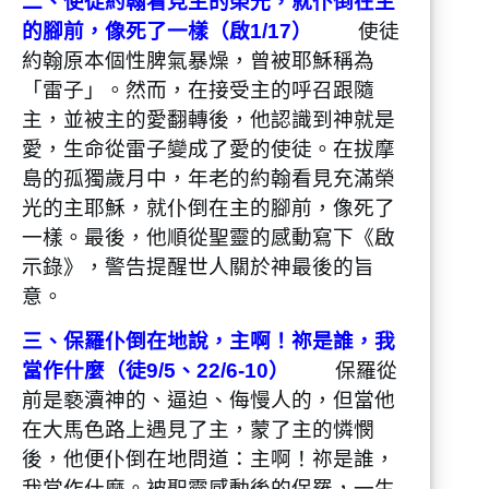
二、使徒約翰看見主的榮光，就仆倒在主
的腳前，像死了一樣（啟1/17）
使徒
約翰原本個性脾氣暴燥，曾被耶穌稱為
「雷子」。然而，在接受主的呼召跟隨
主，並被主的愛翻轉後，他認識到神就是
愛，生命從雷子變成了愛的使徒。在拔摩
島的孤獨歲月中，年老的約翰看見充滿榮
光的主耶穌，就仆倒在主的腳前，像死了
一樣。最後，他順從聖靈的感動寫下《啟
示錄》，警告提醒世人關於神最後的旨
意。
三、保羅仆倒在地說，主啊！祢是誰，我
當作什麼（徒9/5、22/6-10）
保羅從
前是褻瀆神的、逼迫、侮慢人的，但當他
在大馬色路上遇見了主，蒙了主的憐憫
後，他便仆倒在地問道：主啊！祢是誰，
我當作什麼。被聖靈感動後的保羅，一生