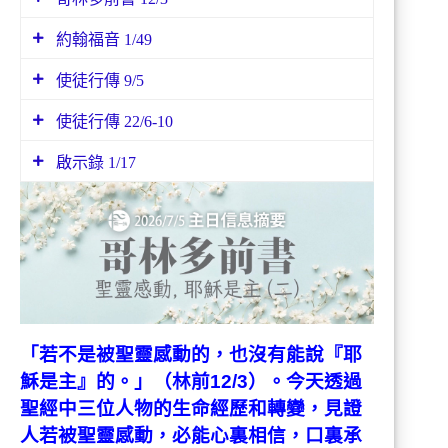
約翰福音 1/49
3 所以我告訴你們、被 神的靈感動的、沒
有說耶穌是可咒詛的．若不是被聖靈感動
使徒行傳 9/5
48 拿但業對耶穌說、你從那裏知道我呢。
的、也沒有能說耶穌是主的。
耶穌回答說、腓力還沒有招呼你、你在無花
使徒行傳 22/6-10
5 他說、主阿、你是誰。主說、我就是你所
果樹底下、我就看見你了。
逼迫的耶穌．
啟示錄 1/17
6 我將到大馬色、正走的時候、約在晌午、
忽然從天上發大光、四面照着我。
17 我一看見、就仆倒在他腳前、像死了一
7 我就仆倒在地、聽見有聲音對我說、掃
樣。他用右手按着我說、不要懼怕．我是首
羅、掃羅、你為甚麼逼迫我。
先的、我是末後的、
8 我回答說、主阿、你是誰。他說、我就是
你所逼迫的拿撒勒人耶穌。
9 與我同行的人、看見了那光、卻沒有聽明
那位對我說話的聲音。
「若不是被聖靈感動的，也沒有能說『耶
10 我說、主阿、我當作甚麼。主說、起
穌是主』的。」（林前12/3）
。今天透過
來、進大馬色去、在那裏要將所派你作的一
聖經中三位人物的生命經歷和轉變，見證
切事、告訴你。
人若被聖靈感動，必能心裏相信，口裏承