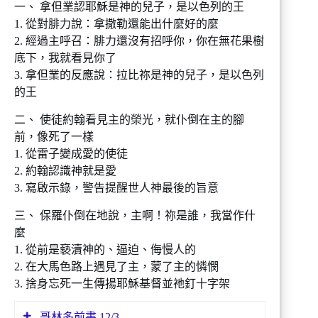
一、 拿但業認耶穌是神的兒子，是以色列的王
1. 從對腓力說：拿撒勒還能出什麼好的麼
2. 經過主呼召：腓力還沒有招呼你，你在無花果樹
底下，我就看見你了
3. 拿但業的反應說：拉比祢是神的兒子，是以色列
的王
二、 使徒約翰看見主的榮光，就仆倒在主的腳
前，像死了一樣
1. 從雷子變成愛的使徒
2. 約翰認識神就是愛
3. 寫啟示錄，警告提醒世人神最後的旨意
三、 保羅仆倒在地說，主啊！祢是誰，我當作什
麼
1. 從前是褻瀆神的、逼迫、侮慢人的
2. 在大馬色路上遇見了主，蒙了主的憐憫
3. 捨身忘死一生傳揚耶穌基督並祂釘十字架
哥林多前書 12/3