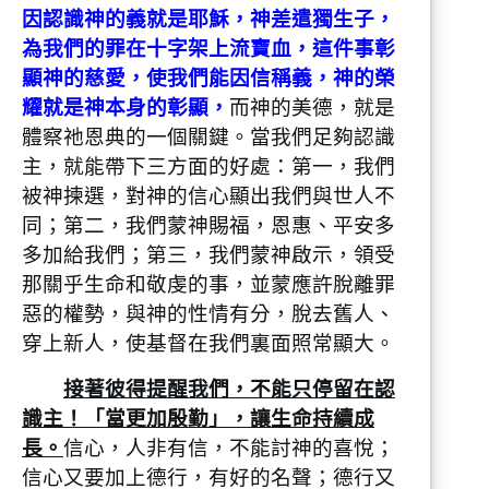
因認識神的義就是耶穌，神差遣獨生子，
為我們的罪在十字架上流寶血，這件事彰
顯神的慈愛，使我們能因信稱義，神的榮
耀就是神本身的彰顯，
而神的美德，就是
體察祂恩典的一個關鍵。當我們足夠認識
主，就能帶下三方面的好處：第一，我們
被神揀選，對神的信心顯出我們與世人不
同；第二，我們蒙神賜福，恩惠、平安多
多加給我們；第三，我們蒙神啟示，領受
那關乎生命和敬虔的事，並蒙應許脫離罪
惡的權勢，與神的性情有分，脫去舊人、
穿上新人，使基督在我們裏面照常顯大。
接著彼得提醒我們，不能只停留在認
識主！「當更加殷勤」，讓生命持續成
長。
信心，人非有信，不能討神的喜悅；
信心又要加上德行，有好的名聲；德行又