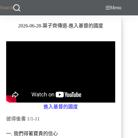
跳
Search
Menu
至
主
2026-06-28-葉子齊傳道-進入基督的國度
要
內
容
進入基督的國度
彼得後書 1/1-11
一. 我們得著寶貴的信心