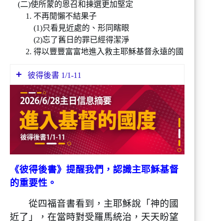
(二)使所蒙的恩召和揀選更加堅定
1. 不再閒懶不結果子
(1)只看見近處的、形同瞎眼
(2)忘了舊日的罪已經得潔淨
2. 得以豐豐富富地進入救主耶穌基督永遠的國
彼得後書 1/1-11
1 作耶穌基督僕人和使徒的西門彼得，寫信
給那因我們的 神和（註：有古卷無“和”
字）救主耶穌基督之義，與我們同得一樣寶
貴信心的人：
2 願恩惠、平安因你們認識 神和我們主耶
穌，多多地加給你們！
《彼得後書》提醒我們，認識主耶穌基督
3 神的神能已將一切關乎生命和虔敬的事賜
的重要性。
給我們，皆因我們認識那用自己榮耀和美德
召我們的主。
從四福音書看到，主耶穌說「神的國
4 因此，他已將又寶貴、又極大的應許賜給
近了」，在當時對受羅馬統治，天天盼望