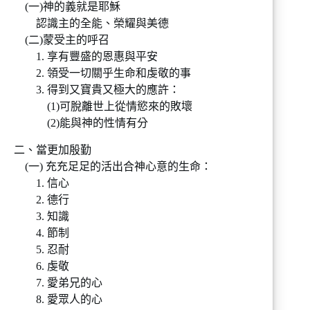
(一)神的義就是耶穌
認識主的全能、榮耀與美德
(二)蒙受主的呼召
1. 享有豐盛的恩惠與平安
2. 領受一切關乎生命和虔敬的事
3. 得到又寶貴又極大的應許：
(1)可脫離世上從情慾來的敗壞
(2)能與神的性情有分
二、當更加殷勤
(一) 充充足足的活出合神心意的生命：
1. 信心
2. 德行
3. 知識
4. 節制
5. 忍耐
6. 虔敬
7. 愛弟兄的心
8. 愛眾人的心