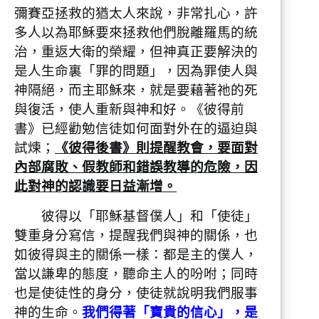
我們，叫我們既脫離世上從情慾來的敗壞，
彌賽亞拯救的猶太人來說，非常扎心，許
就得與 神的性情有分。
多人以為耶穌要來拯救他們脫離羅馬的統
5 正因這緣故，你們要分外地殷勤。有了信
治，重返大衛的榮耀，但神真正要解決的
心，又要加上德行；有了德行，又要加上知
識；
是人生命裏「罪的問題」，因為罪使人與
6 有了知識，又要加上節制；有了節制，又
神隔絕，而主耶穌來，就是要藉著祂的死
要加上忍耐；有了忍耐，又要加上虔敬；
與復活，使人重新與神和好。《彼得前
7 有了虔敬，又要加上愛弟兄的心；有了愛
書》已經勸勉信徒如何面對外在的逼迫與
弟兄的心，又要加上愛眾人的心。
試煉；
《彼得後書》則提醒教會，要面對
8 你們若充充足足地有這幾樣，就必使你們
內部腐敗、假教師和錯誤教導的危險，因
在認識我們的主耶穌基督上，不至於閒懶不
此對神的認識要日益漸增。
結果子了。
9 人若沒有這幾樣，就是眼瞎，只看見近處
彼得以「耶穌基督僕人」和「使徒」
的，忘了他舊日的罪已經得了潔淨。
雙重身分寫信，提醒我們與神的關係，也
10 所以弟兄們，應當更加殷勤，使你們所
如彼得與主的關係一樣：都是主的僕人，
蒙的恩召和揀選堅定不移。你們若行這幾
當以謙卑的態度，聽命主人的吩咐；同時
樣，就永不失腳。
11 這樣，必叫你們豐豐富富地得以進入我
也是使徒性的身分，使徒就說明我們服事
們主救主耶穌基督永遠的國。
神的生命。
我們得著「寶貴的信心」，是