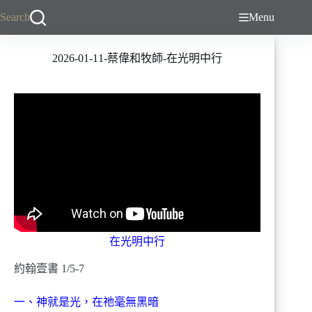
跳
Search
Menu
至
主
2026-01-11-蔡偉和牧師-在光明中行
要
內
容
在光明中行
約翰壹書 1/5-7
一、神就是光，在祂毫無黑暗