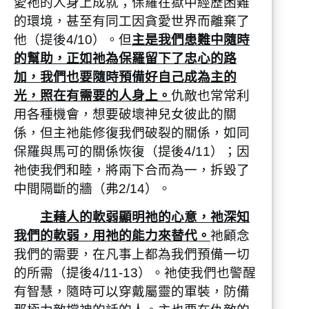
愛祂的人身上成就；保羅在獄中經歷困難
的環境，甚至有同工因貪愛世界而離棄了
他（提後4/10）。但
主是我們患難中隨時
的幫助，正如祂為保羅留下了忠心的路
加，我們也要隨時預備好自己成為主的
光，照在有需要的人身上。
仇敵也常常利
用各種機會，想要破壞神兒女彼此的關
係，但主祂能修復我們破裂的關係，如同
保羅與馬可的關係恢復（提後4/11）；因
祂使我們和睦，將兩下合而為一，拆毀了
中間隔斷的牆（弗2/14）。
主藉人的軟弱顯明祂的心意，祂深知
我們的軟弱，用祂的能力來替代。
祂顧念
我們的需要，在凡事上都為我們預備一切
的所需（提後4/11-13）。祂使我們也警醒
有智慧，隨時可以穿戴屬靈的軍裝，防備