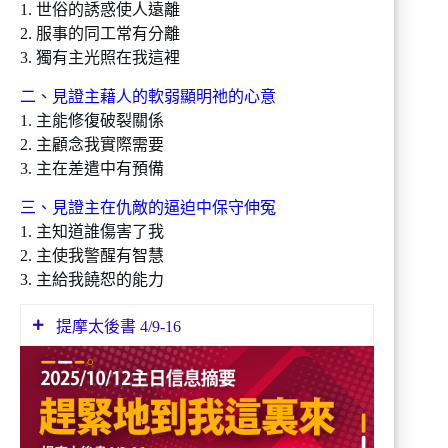
1. 世俗的誘惑使人遠離
2. 服事的同工常有分離
3. 獨有主光照在我這裡
二、見證主藉人的軟弱顯明祂的心意
1. 主能修復破裂關係
2. 主顧念我實際需要
3. 主在差遣中有預備
三、見證主在仇敵的逼迫中保守伸冤
1. 主知道誰傷害了我
2. 主使我警醒有智慧
3. 主給我饒恕的能力
提摩太後書 4/9-16
9 你要趕緊地到我這裡來。
10 因為底馬貪愛現今的世界，就離棄我往
帖撒羅尼迦去了，革勒士往加拉太去，提多