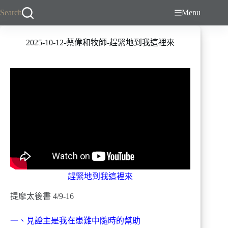
跳
Search
Menu
至
主
2025-10-12-蔡偉和牧師-趕緊地到我這裡來
要
內
容
趕緊地到我這裡來
提摩太後書 4/9-16
一、見證主是我在患難中隨時的幫助