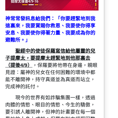
往撻馬太去，
11 獨有路加在我這裡。你來的時候，要把
馬可帶來，因為他在傳道的事上於我有益處
神常常發訊息給我們：「你要趕緊地到我
（註：“傳道”或作“服事我”）。
這裏來，我要賞賜你救恩、我要使你得享
12 我已經打發推基古往以弗所去。
安息、我要使你得著力量、我要成為你的
13 我在特羅亞留於加布的那件外衣，你來
避難所。」
的時候可以帶來，那些書也要帶來，更要緊
的是那些皮卷。
聖經中的使徒保羅寫信給他屬靈的兒
14 銅匠亞歷山大多多地害我，主必照他所
子提摩太，要提摩太趕緊地到他那裏去
行的報應他。
（提後4/9）
，保羅要將他帶在身邊，親眼
15 你也要防備他，因為他極力敵擋了我們
的話。
見證：屬神的兒女在任何困難的環境中都
16 我初次申訴，沒有人前來幫助，竟都離
能不離開神，持守真道並為真道而站立，
棄我；但願這罪不歸與他們。
完成神的託付。
現今的世界有如詐騙集團一樣，透過
肉體的情慾、眼目的情慾、今生的驕傲，
要引誘人離開神，但神的計畫要在每一個