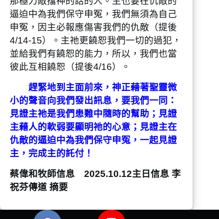
那極力敵擋神的話的人。主也要在仇敵的
逼迫中為我們保守申冤，我們無須為自己
申冤，因主必報應傷害我們的仇敵（提後
4/14-15）。主祂更饒恕我們一切的過犯，
並給我們有饒恕的能力，所以，我們也當
彼此互相饒恕（提後4/16）。
趕緊地到主面前來，神正藉著聖靈微
小的聲音向我們發出訊息，要我們一同：
見證主祂是我們患難中隨時的幫助；見證
主藉人的軟弱要顯明祂的心意；見證主在
仇敵的逼迫中為我們保守申冤，一起見證
主，完成主的託付！
蔡偉和牧師信息 2025.10.12主日信息
李
祝芬傳道 摘要