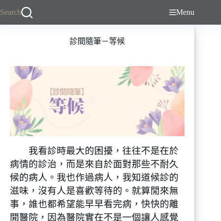
跳
Search
Menu
至
主
診間隨筆－等候
要
內
容
我看診時最大的困擾，往往不是在於
病情的診治，而是來自於面對那些不耐久
候的病人。我也作過病人，我知道候診的
滋味，沒有人是喜歡等待的。就算閒來無
事，誰也都希望能早早看完病，快快的離
開醫院，因為醫院實在不是一個讓人感覺