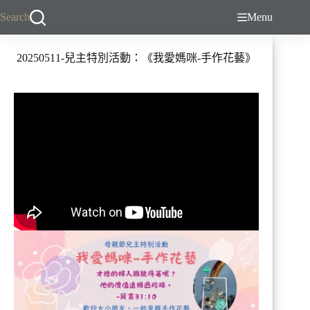
跳
Search
Menu
至
主
20250511-兒主特別活動：《我愛媽咪-手作花藝》
要
內
容