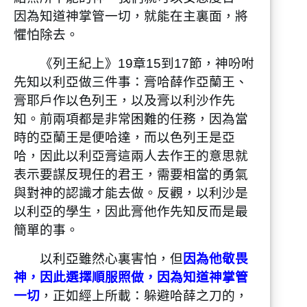
因為知道神掌管一切，就能在主裏面，將
懼怕除去。
《列王紀上》19章15到17節，神吩咐
先知以利亞做三件事：膏哈薛作亞蘭王、
膏耶戶作以色列王，以及膏以利沙作先
知。前兩項都是非常困難的任務，因為當
時的亞蘭王是便哈達，而以色列王是亞
哈，因此以利亞膏這兩人去作王的意思就
表示要謀反現任的君王，需要相當的勇氣
與對神的認識才能去做。反觀，以利沙是
以利亞的學生，因此膏他作先知反而是最
簡單的事。
以利亞雖然心裏害怕，但
因為他敬畏
神，因此選擇順服照做，因為知道神掌管
一切
，正如經上所載：躲避哈薛之刀的，