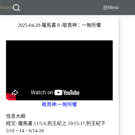
跳
Search
Menu
至
主
2025-04-20-羅馬書Ⅱ-敬畏神：一無所懼
要
內
容
敬畏神:一無所懼
信息大綱
經文: 羅馬書 11/5-6,列王紀上 19/15-17,列王紀下
5/10、14、6/14-18