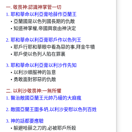
一. 敬畏神:認識神掌管一切
1. 耶和華命以利亞膏哈薛作亞蘭王
• 亞蘭國是以色列國長期的仇敵
• 知道神掌權,帝國興衰由神決定
2. 耶和華命以利亞膏耶戶作以色列王
• 耶戶行耶和華眼中看為惡的事,拜金牛犢
• 耶戶使以色列人陷在罪裏
3. 耶和華命以利亞膏以利沙作先知
• 以利沙順服神的旨意
• 勇敢面對邪惡的仇敵
二. 以利沙敬畏神:一無所懼
1. 醫治敵國亞蘭王元帥乃縵的大麻瘋
2. 敵國亞蘭王圍多坍,以利沙安慰以色列百姓
3. 神的話都要應驗
• 躲避哈薛之刀的,必被耶戶所殺