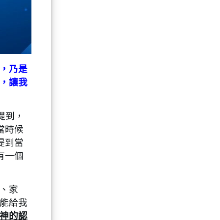
，乃是
，讓我
提到，
當時候
提到當
有一個
、家
能給我
神的認