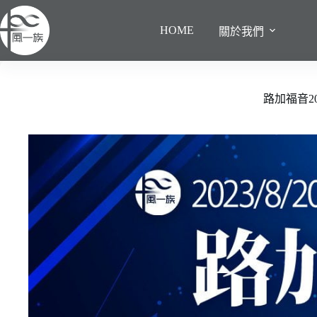
跳
至
HOME
關於我們
主
要
內
容
路加福音20