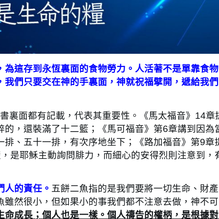
，為這存到永恆裏面的食物勞力。人活著不是單靠食物
，我們只要交在神的手裏面，神就祝福擘開，遞給我們
音書裏面都有記載，代表其重要性。《馬太福音》14章
碎的，還裝滿了十二籃；《馬可福音》第6章講到因為
一排、五十一排，有次序地坐下；《路加福音》第9章
楚，是耶穌主動詢問腓力，而細心的安得烈則注意到，
們人的責任。
五餅二魚指的是我們要將一切生命、財產
魚雖然很小，但如果小的事我們都不注意去做，神不可
生命成長；個人也是一樣。個人禱告的權柄，是根據對