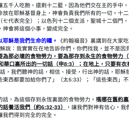
讓五千人吃飽，還剩十二籃，因為他們交在主的手中，
命放在耶穌基督身上，神會負責我們所有的一切。十二
（七代表完全）；以色列十二個支派，聖城十二個門，
，神會將這個小事，變成完全。
以耶穌是我們生命的糧。
《約翰福音》裏講到在大家吃
但耶穌說：我實實在在地告訴你們，你們找我，並不是因
要為那必壞的食物勞力，要為那存到永生的食物勞力（約6
和華口裏所出的一切話（申8:3）；在地上，只要有衣
話，我們聽神的話，相信、接受，行出神的話，耶穌
東西都要加給你們了」（太6:33）；「這些東西」
話，為這個存到永恆裏面的食物勞力。
嗎哪在舊約裏
養活我們（約6:32-33）
，讓我們對神有信心，我
讓我們得到完全的完全。