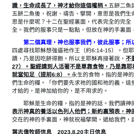
識，生命成長了，神才給你這個權柄。
五餅二魚
五餅二魚後，祝謝、禱告、擘開，意思是我們生
思是什麼呢？十二在聖經裏面，代表完全的完全
全。我們的
服事只是一點點，但放在神的手裏面
第二個真理，神也服事我們，彼此服事；所
四處尋找耶穌想強逼祂作王（約6:14-15）。
蹟，乃是因吃餅得飽。所以主耶穌再接著說，
不
27）。聖經講到人活著不是單靠食物，乃是靠耶
就當知足（提前6:8）。
永生的食物，指的是神的
們生命的糧。「你們要先求祂的國和祂的義，這些
才給的，是神加給你的，是不用求的。
耶穌是生命的糧，指的是神的話。我們讀神的
表示神真的養活以色列人他們；新約裏預表，神的話
交在的神的手裏面，神就祝福擘開，遞給我們，
葉志偉牧師信息 2023.8.20主日信息