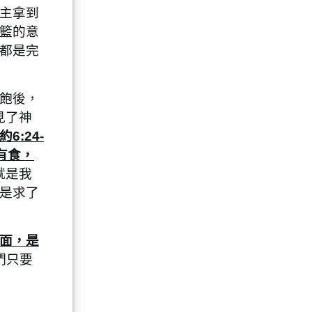
主拿到
籃的意
都是完
飽後，
見了神
:24-
有食，
就是我
不是求了
面，是
們只要