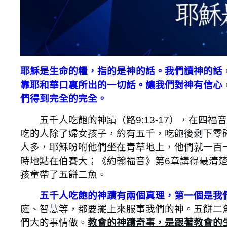
耶穌是生命的糧，指的是神的話。我們讀神的話
靠耶和華口裏所出的一切話。讓我們對神有信心
們得到完全的完全。
五千人吃飽的神蹟（路9:13-17），在四福
吃的人除了婦女孩子，約有五千，吃飽後剩下零
人多，耶穌吩咐他們坐在青草地上，他們就一百
時地點在伯賽大；《約翰福音》第6章講得最清
孩童帶了五餅二魚。
五千人吃飽的神蹟有兩個真理，第一個是我
庭、智慧等，都要擺上來服事我們的神。五餅二
們大的事情做。
教會的神蹟奇事，是跟著教會的