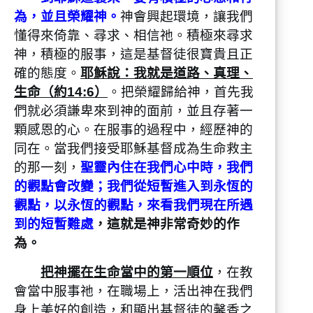
為，並且榮耀神。
神會興起環境，讓我們
懂得來倚靠、尋求、相信祂。積極來尋求
神，積極的服事，這是基督徒很寶貴且正
確的態度。
耶穌說：我就是道路、真理、
生命（約14:6）
。把榮耀歸給神，首先我
們就必須謙卑來到神的面前，並且存著一
顆感恩的心。在服事的過程中，經歷神的
同在。當我們接受耶穌基督成為生命救主
的那一刻，
聖靈內住在我們心中時，我們
的觀點會改變；我們從短暫進入到永恆的
觀點，以永恆的觀點，來看我們現在所遇
到的短暫難處
，這就是神非常奇妙的作
為。
把神擺在生命當中的第一順位
，在教
會當中服事祂，在職場上，活出神在我們
身上美好的創造，和顯出基督徒的馨香之