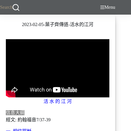
跳
Search
Menu
至
主
2023-02-05-葉子齊傳道-活水的江河
要
內
容
活 水 的 江 河
信息大綱
經文: 約翰福音7/37-39