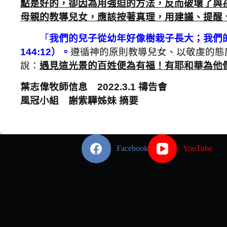
點是好的，卻因為用強迫的方法，反而破壞了與
母親的教導兒女，應該按著真理，用建議、提醒
「
我們的兒子從幼年好像樹栽子長大；我們
144:12）。
遵循神的原則教導兒女、以敬虔的態
說：
遇見這光景的百姓便為有福！有耶和華為他
葉志偉牧師信息 2022.3.1 禱告會
風冠小組 謝紫驊姊妹 摘要
Facebook
YouTube