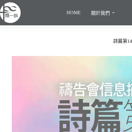
跳
至
HOME
關於我們
主
要
內
容
詩篇第1