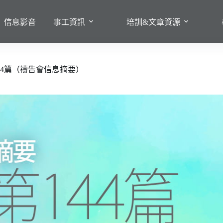
信息影音
事工資訊
培訓&文章資源
44篇（禱告會信息摘要）