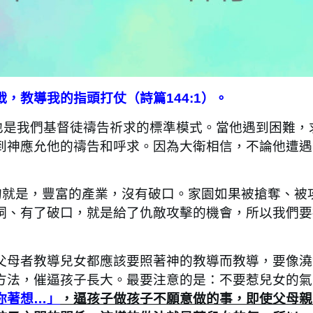
，教導我的指頭打仗（詩篇144:1）。
是我們基督徒禱告祈求的標準模式。當他遇到困難，
到神應允他的禱告和呼求。因為大衛相信，不論他遭遇
的就是，豐富的產業，沒有破口。家園如果被搶奪、被
洞、有了破口，就是給了仇敵攻擊的機會，所以我們要
母者教導兒女都應該要照著神的教導而教導，要像澆
方法，催逼孩子長大。最要注意的是：不要惹兒女的氣
你著想…」
，逼孩子做孩子不願意做的事，即使父母親