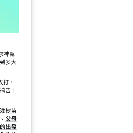
求神幫
到多大
攻打，
禱告，
灌樹苗
。
父母
的出發