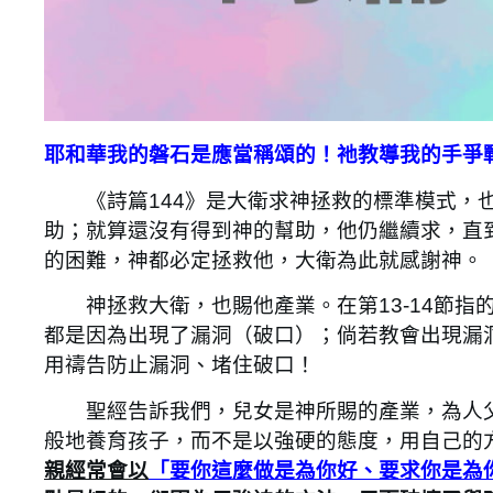
耶和華我的磐石是應當稱頌的！祂教導我的手爭戰
《詩篇144》是大衛求神拯救的標準模式，也
助；就算還沒有得到神的幫助，他仍繼續求，直
的困難，神都必定拯救他，大衛為此就感謝神。
神拯救大衛，也賜他產業。在第13-14節指
都是因為出現了漏洞（破口）；倘若教會出現漏
用禱告防止漏洞、堵住破口！
聖經告訴我們，兒女是神所賜的產業，為人父
般地養育孩子，而不是以強硬的態度，用自己的
親經常會以
「要你這麼做是為你好、要求你是為