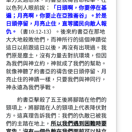
以色列人眼前說：
「日頭啊，你要停在基
遍；月亮啊，你要止在亞雅崙谷」。於是
日頭停留，月亮止住，直等國民向敵人報
仇。
（書10:12-13）。後來約書亞在那地
大大地殺敗他們，而神所行的這個神蹟從
這日以前跟這日以後，再沒有出現過。我
們原是塵土，沒有力量去對抗環境，但因
為我們與神立約，神就成了我們的幫助。
就像神聽了約書亞的禱告使日頭停留、月
亮止住的神蹟一樣，只要我們與神同行，
神永遠為我們爭戰。
約書亞擊殺了五王後將腳踏在他們的
頸項上，將腳踏在人的頸項上代表降伏對
方。這真理告訴我們：我們的仇敵已被我
們的主踏在地上，
所以我們遇到困難時要
宣告：沒有一個仇敵在我們面前可以站立