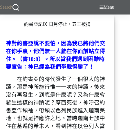
跳
Search
Menu
至
主
約書亞記Ⅸ-日月停止，五王被擒
要
內
容
神對約書亞說不要怕，因為我已將他們交
在你手裏，他們無一人能在你面前站立得
住。（書10:8）。所以當我們遇到困難時
要宣告：神已經為我們爭戰得勝了！
在約書亞的時代發生了一個很大的神
蹟，那是神所施行惟一一次的神蹟，後來
沒有再發生，到底是什麼呢？又為什麼會
發生這樣的神蹟呢？摩西死後，神呼召約
書亞作領袖，帶領以色列民族進入迦南美
地，也就是神應許之地。當時迦南七族中
住在基遍的希未人，看到神在以色列人當