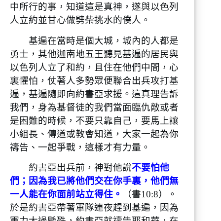
中所行的事，知道這是真神，遂與以色列
人立約並甘心做劈柴挑水的僕人。
基遍在當時是個大城，城內的人都是
勇士，其他迦南地五王聽見基遍的居民與
以色列人立了和約，且住在他們中間，心
裏懼怕，仗著人多勢眾便聯合出兵攻打基
遍，基遍隨即向約書亞求援。這真理告訴
我們，身為基督徒的我們當面臨仇敵或者
是困難的時候，不要只靠自己，要馬上讓
小組長、傳道或教會知道，大家一起為你
禱告、一起爭戰，這樣才有力量。
約書亞出兵前，神對他說
不要怕他
們；因為我已將他們交在你手裏，他們無
一人能在你面前站立得住。
（書10:8）。
於是約書亞帶著軍隊連夜趕到基遍，因為
軍力太過懸殊，約書亞就禱告耶和華，在