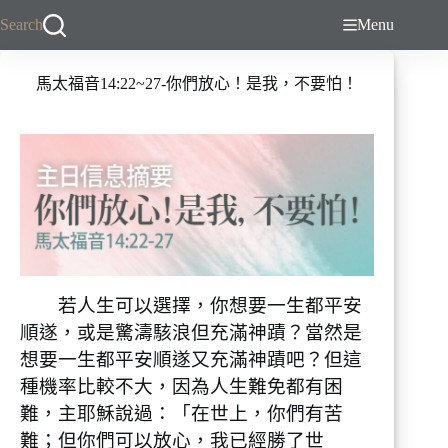
跳
Search
Menu
至
主
馬太福音14:22~27-你們放心！是我，不要怕！
要
內
容
若人生可以選擇，你想要一生都平安
順遂，或是驚濤駭浪但充滿神蹟？當然是
想要一生都平安順遂又充滿神蹟吧？但這
種機率比較不大，因為人生難免都有困
難，主耶穌說過：「在世上，你們有苦
難；但你們可以放心，我已經勝了世