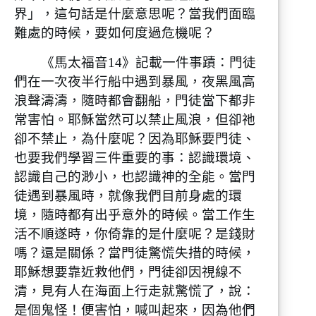
界」，這句話是什麼意思呢？當我們面臨
難處的時候，要如何度過危機呢？
《馬太福音14》記載一件事蹟：門徒
們在一次夜半行船中遇到暴風，夜黑風高
浪聲濤濤，隨時都會翻船，門徒當下都非
常害怕。耶穌當然可以禁止風浪，但卻祂
卻不禁止，為什麼呢？因為耶穌要門徒、
也要我們學習三件重要的事：認識環境、
認識自己的渺小，也認識神的全能。當門
徒遇到暴風時，就像我們目前身處的環
境，隨時都有出乎意外的時候。當工作生
活不順遂時，你倚靠的是什麼呢？是錢財
嗎？還是關係？當門徒驚慌失措的時候，
耶穌想要靠近救他們，門徒卻因視線不
清，見有人在海面上行走就驚慌了，說：
是個鬼怪！便害怕，喊叫起來，因為他們