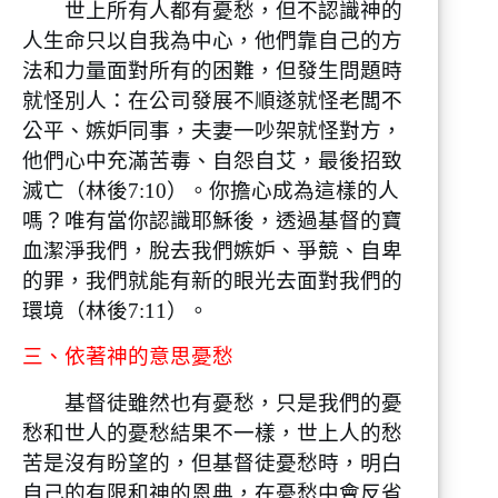
世上所有人都有憂愁，但不認識神的
人生命只以自我為中心，他們靠自己的方
法和力量面對所有的困難，但發生問題時
就怪別人：在公司發展不順遂就怪老闆不
公平、嫉妒同事，夫妻一吵架就怪對方，
他們心中充滿苦毒、自怨自艾，最後招致
滅亡（林後7:10）。你擔心成為這樣的人
嗎？唯有當你認識耶穌後，透過基督的寶
血潔淨我們，脫去我們嫉妒、爭競、自卑
的罪，我們就能有新的眼光去面對我們的
環境（林後7:11）。
三、依著神的意思憂愁
基督徒雖然也有憂愁，只是我們的憂
愁和世人的憂愁結果不一樣，世上人的愁
苦是沒有盼望的，但基督徒憂愁時，明白
自己的有限和神的恩典，在憂愁中會反省