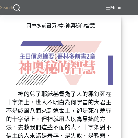
跳
Search
Menu
至
主
哥林多前書第2章-神奧秘的智慧
要
內
容
神的兒子耶穌基督為了人的罪釘死在
十字架上，世人不明白為何宇宙的大君王
不是威風八面來到這世上，卻是死在羞辱
的十字架上。但神就用人以為愚拙的方
法，去救我們這些不配的人。十字架對不
信主的人來講是羞辱、是失敗、是軟弱，