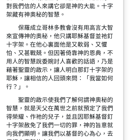
對我們信的人來講它卻是神的大能。十字
架藏有神奧秘的智慧。
保羅成立哥林多教會沒有用高言大智
來宣傳神的奧秘，他只講耶穌基督並祂釘
十字架。在他心裏面他是又軟弱、又懼
怕、又甚戰兢。但因著倚靠神的恩典，不
用人的智慧說委婉討人喜歡的話語，乃是
藉著聖靈的啟示，讓人明白那釘十字架的
耶穌，讓相信的人回頭來問：「我當如何
行？」。
聖靈的啟示使我們了解何謂神奧秘的
智慧，就是天父在萬世之前就預定了我們
得榮耀、作祂的兒子，並且因耶穌基督釘
十字架赦免了我們一切的罪，神的旨意就
向我們顯明。讓我們以基督的心為心，去