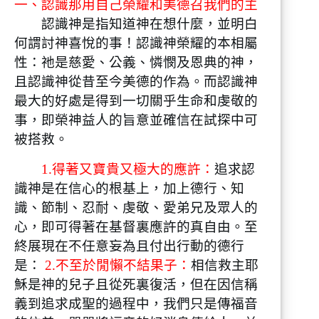
一、認識那用自己榮耀和美德召我們的主
認識神是指知道神在想什麼，並明白
何謂討神喜悅的事！認識神榮耀的本相屬
性：祂是慈愛、公義、憐憫及恩典的神，
且認識神從昔至今美德的作為。而認識神
最大的好處是得到一切關乎生命和虔敬的
事，即榮神益人的旨意並確信在試探中可
被搭救。
1.得著又寶貴又極大的應許：
追求認
識神是在信心的根基上，加上德行、知
識、節制、忍耐、虔敬、愛弟兄及眾人的
心，即可得著在基督裏應許的真自由。至
終展現在不任意妄為且付出行動的德行
是：
2.不至於閒懶不結果子：
相信救主耶
穌是神的兒子且從死裏復活，但在因信稱
義到追求成聖的過程中，我們只是傳福音