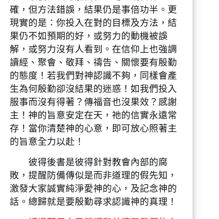
確，但方法錯誤，結果仍是事倍功半。更
現實的是：你投入在對的目標及方法，結
果仍不如預期的好，或努力的動機被誤
解，或努力沒有人看到。在信仰上也強調
讀經、聚會、敬拜、禱告、關懷要有殷勤
的態度！若我們對神認識不夠，同樣會產
生為何殷勤卻沒結果的迷惑！如我們投入
服事而沒有得著？傳福音也沒果效？感謝
主！神的旨意安定在天，祂的信實永遠常
存！當你清楚神的心意，即可放心照著主
的旨意全力以赴！
彼得後書是彼得針對教會內部的腐
敗，提醒防備傳似是而非道理的假先知，
激發大家誠實純淨愛神的心，及記念神的
話。總歸就是要殷勤尋求認識神的真理！