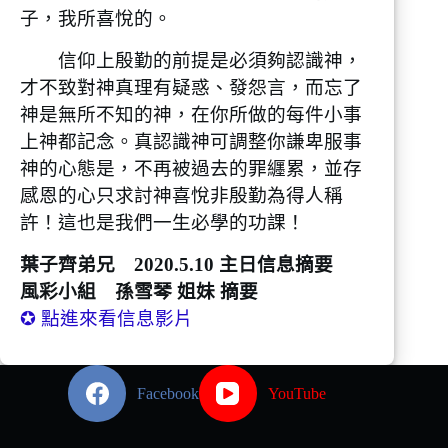
子，我所喜悅的。
信仰上殷勤的前提是必須夠認識神，
才不致對神真理有疑惑、發怨言，而忘了
神是無所不知的神，在你所做的每件小事
上神都記念。真認識神可調整你謙卑服事
神的心態是，不再被過去的罪纒累，並存
感恩的心只求討神喜悅非殷勤為得人稱
許！這也是我們一生必學的功課！
葉子齊弟兄 2020.5.10 主日信息摘要
風彩小組 孫雪琴 姐妹 摘要
✪ 點進來看信息影片
Facebook
YouTube