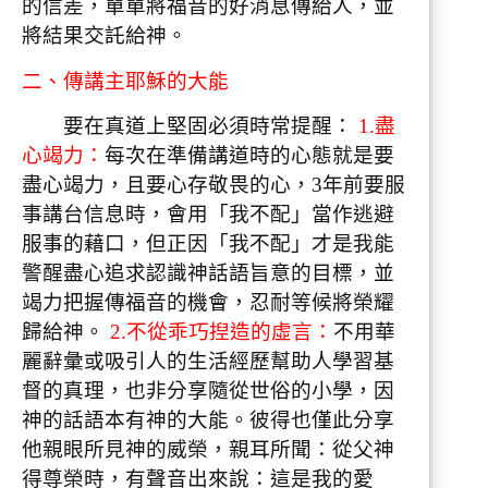
的信差，單單將福音的好消息傳給人，並
將結果交託給神。
二、傳講主耶穌的大能
要在真道上堅固必須時常提醒：
1.盡
心竭力：
每次在準備講道時的心態就是要
盡心竭力，且要心存敬畏的心，3年前要服
事講台信息時，會用「我不配」當作逃避
服事的藉口，但正因「我不配」才是我能
警醒盡心追求認識神話語旨意的目標，並
竭力把握傳福音的機會，忍耐等候將榮耀
歸給神。
2.不從乖巧揑造的虛言：
不用華
麗辭彙或吸引人的生活經歷幫助人學習基
督的真理，也非分享隨從世俗的小學，因
神的話語本有神的大能。彼得也僅此分享
他親眼所見神的威榮，親耳所聞：從父神
得尊榮時，有聲音出來說：這是我的愛