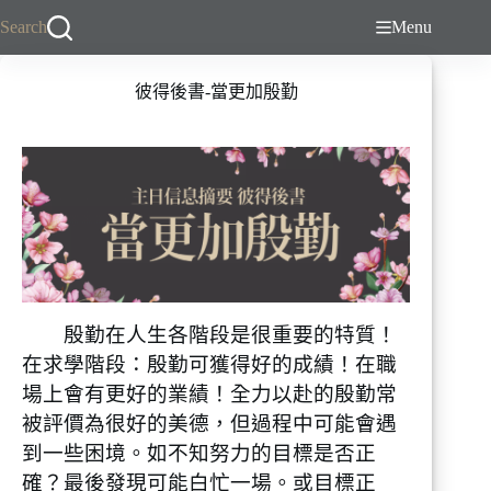
跳
Search
Menu
至
主
彼得後書-當更加殷勤
要
內
容
殷勤在人生各階段是很重要的特質！
在求學階段：殷勤可獲得好的成績！在職
場上會有更好的業績！全力以赴的殷勤常
被評價為很好的美德，但過程中可能會遇
到一些困境。如不知努力的目標是否正
確？最後發現可能白忙一場。或目標正