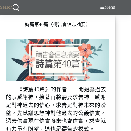
跳
Search
Menu
至
主
詩篇第40篇（禱告會信息摘要）
要
內
容
《詩篇40篇》的作者，一開始為過去
的事感謝神，接著再將需要求告神，感謝
是對神過去的信心，求告是對神未來的盼
望，先感謝思想神對他過去的公義信實，
過去信實現在信實將來也會信實，求告就
有力量有盼望，這也是禱告的模式。