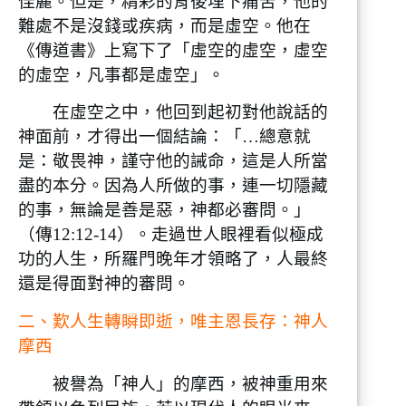
佳麗。但是，精彩的背後埋下痛苦，他的
難處不是沒錢或疾病，而是虛空。他在
《傳道書》上寫下了「虛空的虛空，虛空
的虛空，凡事都是虛空」。
在虛空之中，他回到起初對他說話的
神面前，才得出一個結論：「…總意就
是：敬畏神，謹守他的誡命，這是人所當
盡的本分。因為人所做的事，連一切隱藏
的事，無論是善是惡，神都必審問。」
（傳12:12-14）。走過世人眼裡看似極成
功的人生，所羅門晚年才領略了，人最終
還是得面對神的審問。
二、歎人生轉瞬即逝，唯主恩長存：神人
摩西
被譽為「神人」的摩西，被神重用來