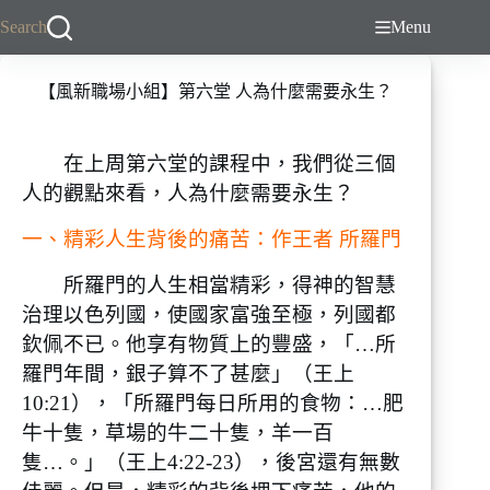
跳
Search
Menu
至
主
【風新職場小組】第六堂 人為什麼需要永生？
要
內
容
在上周第六堂的課程中，我們從三個
人的觀點來看，人為什麼需要永生？
一、精彩人生背後的痛苦：作王者 所羅門
所羅門的人生相當精彩，得神的智慧
治理以色列國，使國家富強至極，列國都
欽佩不已。他享有物質上的豐盛，「…所
羅門年間，銀子算不了甚麼」（王上
10:21），「所羅門每日所用的食物：…肥
牛十隻，草場的牛二十隻，羊一百
隻…。」（王上4:22-23），後宮還有無數