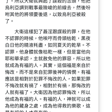
了。所以大衛就興起了謀殺的念頭，他把
烏利亞調到戰事最險峻的前線去，然後吩
咐其他的將領要後退，以致烏利亞被殺
了。
大衛這樣犯了姦淫跟謀殺的罪，在他
不認罪的時候，他唉哼而骨頭枯乾，黑夜
白日他的精液秏盡，如同夏天的乾旱。不
認罪，他身體就像枯乾一樣，但是當他向
耶和華承認，主就赦免他的罪惡，所以他
就成為有福的人。其實，這個福是來自於
悔改，而不是來自犯罪後神的憐憫。有福
應該是相對於犯罪不悔改的人，如果犯罪
不悔改就有禍了，相對於有禍，那悔改的
人就有福了。大衛因為他認罪悔改，所以
他成為有福的人。有福的人，神就可以成
為他的藏身之處，成為他得救的樂歌，這