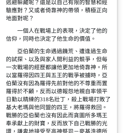
逃避躲藏呢？還是以自己有限的智慧和經
驗應對？又或者倚靠神的帶領，積極正向
地面對呢？
一個人在戰場上的表現，決定了他的
信仰，同時也決定了他生命的價值。
亞伯蘭的生命遇過饑荒、遭逢過生命
的試探、以及與家人間利益的競爭，但每
一次戰場的經歷都讓他更加地倚靠神。所
以當羅得因四王與五王的戰爭被擄時，亞
伯蘭沒有因為羅得先前對他的不尊重而置
羅得於不顧，反而以德報怨地親自率領平
日勤以精練的318名壯丁，殺上戰場打敗了
基大老瑪與他同盟的四王，將羅得救回。
戰勝的亞伯蘭也沒有因此而貪圖所多瑪王
奉承獻上的財寶，反而放下自己戰勝的光
環，謙卑地接受至高神祭司－麥基洗德所