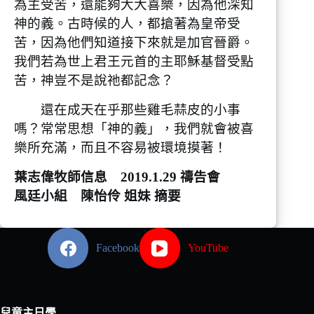
為主受苦，還能夠大大喜樂，因為他深知
神的義。古時候的人，都搶著為皇帝受
苦，因為他們知道接下來就是加官晉爵。
我們若為世上君王元首的主耶穌基督受點
苦，神豈不是說祂都記念？
還在成天在乎那些雞毛蒜皮的小事
嗎？常常思想「神的義」，我們就會被喜
樂所充滿，而且不容易被環境摸著！
葉志偉牧師信息 2019.1.29 禱告會
風廷小組 陳怡伶 姐妹 摘要
Facebook
YouTube
兒童主日學