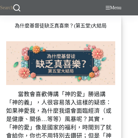
跳
Search
Menu
至
主
為什麼基督徒缺乏真喜樂？(第五堂)大結局
要
內
容
當教會喜歡傳講「神的愛」勝過講
「神的義」，人很容易落入這樣的疑惑：
如果神愛我，為什麼我還會面臨經濟（或
是健康、關係…等等）風暴呢？其實，
「神的愛」像是國家的福利，時間到了就
會給你，你也不用特別去鑽研；但是「神