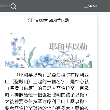
跳
Search
Menu
至
主
創世記22章-耶和華以勒
要
內
容
「耶和華以勒」是亞伯拉罕在摩利亞
山（聖殿山）上起的一個名字，是神必親
自準備（供應）的意思。亞伯拉罕一百歲
時，神賜給他一個強壯聰明的孩子以撒，
之後神要亞伯拉罕到摩利亞山上獻以撒，
要看亞伯拉罕對祂的信心有多大。亞伯拉