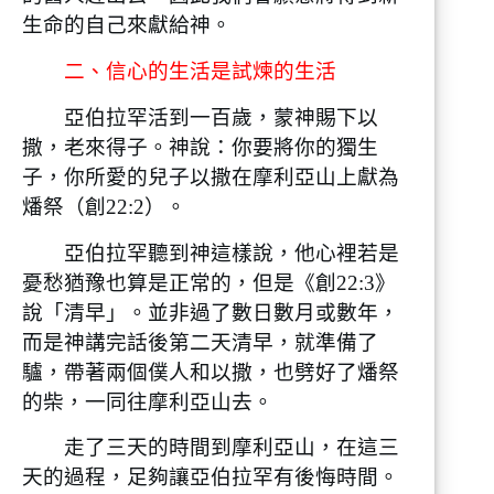
生命的自己來獻給神。
二、信心的生活是試煉的生活
亞伯拉罕活到一百歲，蒙神賜下以
撒，老來得子。神說：你要將你的獨生
子，你所愛的兒子以撒在摩利亞山上獻為
燔祭（創22:2）。
亞伯拉罕聽到神這樣說，他心裡若是
憂愁猶豫也算是正常的，但是《創22:3》
說「清早」。並非過了數日數月或數年，
而是神講完話後第二天清早，就準備了
驢，帶著兩個僕人和以撒，也劈好了燔祭
的柴，一同往摩利亞山去。
走了三天的時間到摩利亞山，在這三
天的過程，足夠讓亞伯拉罕有後悔時間。