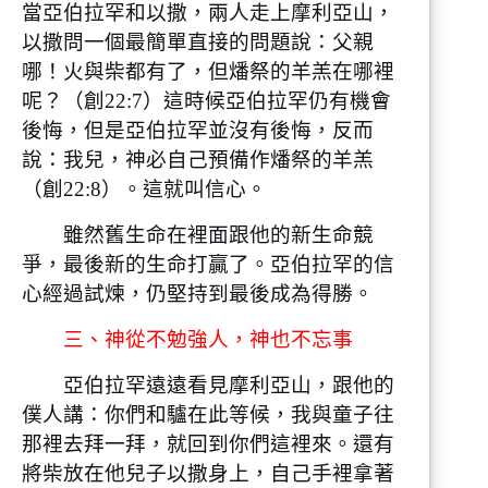
當亞伯拉罕和以撒，兩人走上摩利亞山，
以撒問一個最簡單直接的問題說：父親
哪！火與柴都有了，但燔祭的羊羔在哪裡
呢？（創22:7）這時候亞伯拉罕仍有機會
後悔，但是亞伯拉罕並沒有後悔，反而
說：我兒，神必自己預備作燔祭的羊羔
（創22:8）。這就叫信心。
雖然舊生命在裡面跟他的新生命競
爭，最後新的生命打贏了。亞伯拉罕的信
心經過試煉，仍堅持到最後成為得勝。
三、神從不勉強人，神也不忘事
亞伯拉罕遠遠看見摩利亞山，跟他的
僕人講：你們和驢在此等候，我與童子往
那裡去拜一拜，就回到你們這裡來。還有
將柴放在他兒子以撒身上，自己手裡拿著