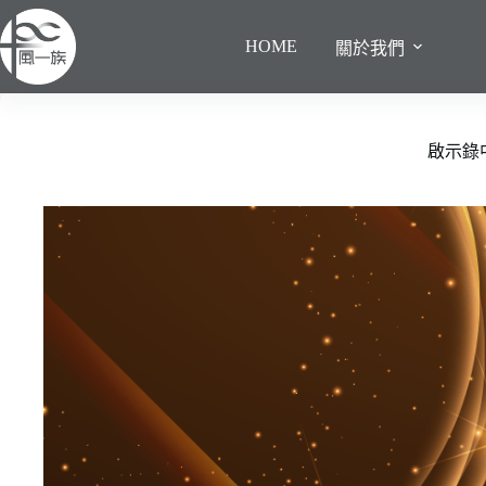
跳
至
HOME
關於我們
主
要
內
容
啟示錄