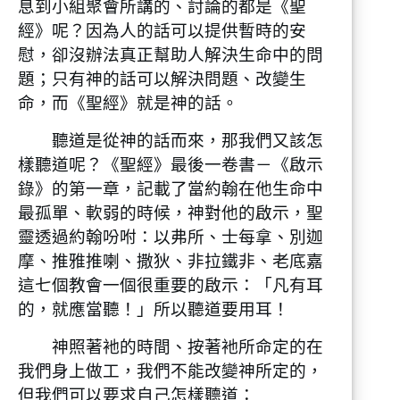
息到小組聚會所講的、討論的都是《聖
經》呢？因為人的話可以提供暫時的安
慰，卻沒辦法真正幫助人解決生命中的問
題；只有神的話可以解決問題、改變生
命，而《聖經》就是神的話。
聽道是從神的話而來，那我們又該怎
樣聽道呢？《聖經》最後一卷書－《啟示
錄》的第一章，記載了當約翰在他生命中
最孤單、軟弱的時候，神對他的啟示，聖
靈透過約翰吩咐：以弗所、士每拿、別迦
摩、推雅推喇、撒狄、非拉鐵非、老底嘉
這七個教會一個很重要的啟示：「凡有耳
的，就應當聽！」所以聽道要用耳！
神照著衪的時間、按著衪所命定的在
我們身上做工，我們不能改變神所定的，
但我們可以要求自己怎樣聽道：