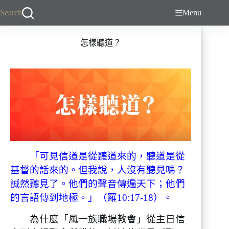
跳
Search
Menu
至
主
怎樣聽道？
要
內
容
「可見信道是從聽道來的，聽道是從
基督的話來的。但我說，人沒有聽見嗎？
誠然聽見了。他們的聲音傳遍天下；他們
的言語傳到地極。」（羅10:17-18）。
為什麼「風一族職場教會」從主日信