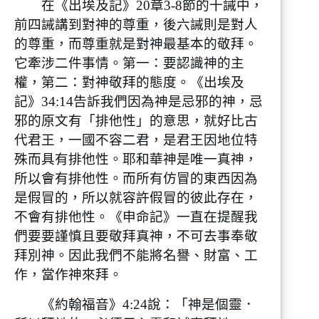
在《出埃及記》20章3-8節的十誡中，
前四誡講到對神的尊重，後六誡則是對人
的尊重，而尊重就是對神最基本的敬拜。
它牽涉二件事情。第一：要認識神的主
權，第二：對神敬拜的態度。《出埃及
記》34:14告訴我們因為神是忌邪的神，忌
邪的原文有「排他性」的意思，就好比古
代君王，一國不容二君，是君王因地位特
殊而具有排他性。耶和華神是唯一真神，
所以會有排他性。而所有仿冒的東西因為
是假冒的，所以就容許假冒的彼此存在，
不會有排他性。《申命記》一直在提醒我
們要要謹慎且要敬拜真神，不可去事奉敬
拜別神。因此我們不能將名譽、財富、工
作，當作神來拜。
《約翰福音》4:24說：「神是個靈．