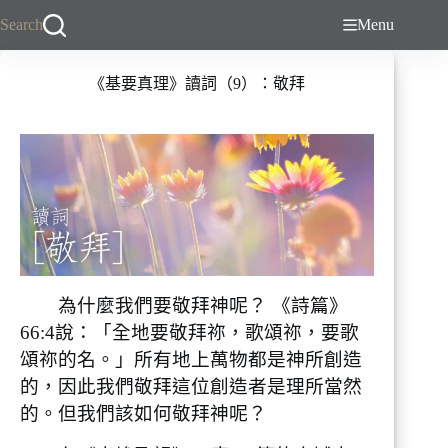
跳
Search
Menu
至
主
《基要真理》讀詞（9）：敬拜
要
內
容
為什麼我們要敬拜神呢？ 《詩篇》
66:4說：「全地要敬拜祢，歌頌祢，要歌
頌祢的名。」所有地上萬物都是神所創造
的，因此我們敬拜這位創造者是理所當然
的。但我們該如何敬拜神呢？