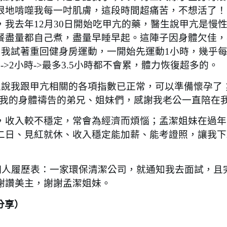
狠地啃噬我每一吋肌膚，這段時間超痛苦，不想活了！
我去年12月30日開始吃甲亢的藥，醫生說甲亢是慢
餐盡量都自己煮，盡量早睡早起。這陣子因身體欠佳，
，我試著重回健身房運動，一開始先運動1小時，幾乎
>2小時->最多3.5小時都不會累，體力恢復超多的。
說我跟甲亢相關的各項指數已正常，可以準備懷孕了
間為我的身體禱告的弟兄、姐妹們，感謝我老公一直陪在
收入較不穩定，常會為經濟而煩惱；孟潔姐妹在過年
二日、見紅就休、收入穩定能加薪、能考證照，讓我下
個人履歷表：一家環保清潔公司，就通知我去面試，且
謝讚美主，謝謝孟潔姐妹。
分享）