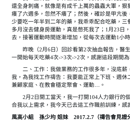
還全身刺痛，就像是有成千上萬的蟲蟲大軍，狠
癢了六週多，忽然不癢了；然後，確診是甲亢後，
少要吃一年半到二年的藥，我乖乖配合吃藥，三
多月沒去健身房運動，真是憋死我了；1月23日
去，接著運動時間逐漸增加，從每次去運動1小時-
昨晚（2月6日）回診看第2次抽血報告，醫生
一開始每天吃藥4次->3次->2次，感謝這段期
二、工作：我做業務的工作很多年，沒底薪，
我，為我找工作禱告：我要能正常上下班、週休
兼顧家庭、在教會穩定聚會、運動…。
2月2日開工當天，我一打開104人力銀行的
合我以上需求，我今天已去這工作職前訓練，感
風高小組 孫少均 姐妹 2017.2.7（禱告會見證