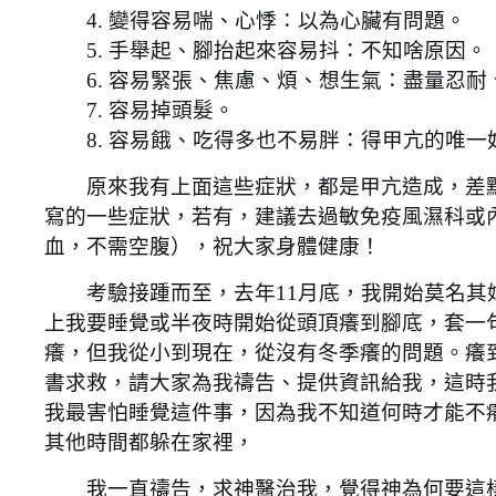
4. 變得容易喘、心悸：以為心臟有問題。
5. 手舉起、腳抬起來容易抖：不知啥原因。
6. 容易緊張、焦慮、煩、想生氣：盡量忍耐
7. 容易掉頭髮。
8. 容易餓、吃得多也不易胖：得甲亢的唯一
原來我有上面這些症狀，都是甲亢造成，差點
寫的一些症狀，若有，建議去過敏免疫風濕科或
血，不需空腹），祝大家身體健康！
考驗接踵而至，去年11月底，我開始莫名其妙
上我要睡覺或半夜時開始從頭頂癢到腳底，套一
癢，但我從小到現在，從沒有冬季癢的問題。癢
書求救，請大家為我禱告、提供資訊給我，這時
我最害怕睡覺這件事，因為我不知道何時才能不
其他時間都躲在家裡，
我一直禱告，求神醫治我，覺得神為何要這樣