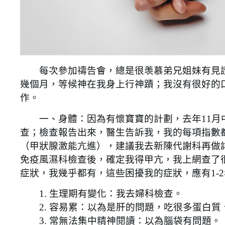
每次參加禱告會，總是很羡慕弟兄姐妹有見證
幾個月，等候神在我身上行神蹟；我沒有很好的
作。
一、身體：因為有懷寶寶的計劃，去年11月中聽
查；檢查報告出來，醫生告訴我，我的每項指數
（甲狀腺激能亢進），建議我去新陳代謝科再做
免疫風濕科檢查後，確定我得甲亢，我上網查了
症狀，我幾乎都有，這些困擾我的症狀，應有1-
1. 生理期有變化：我去婦科檢查。
2. 容易累：以為是肝的問題，吃很多蛋白質、V
3. 常無法集中精神閱讀：以為腦袋有問題。