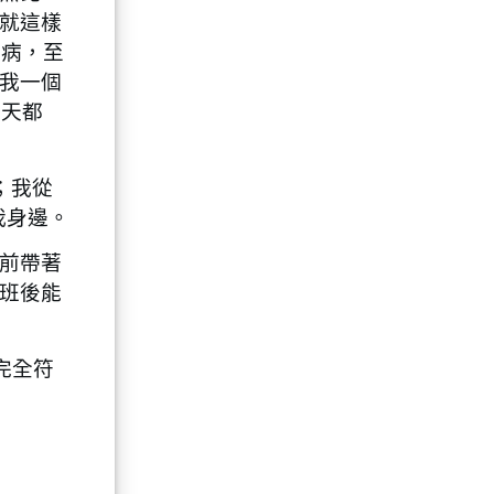
就這樣
性病，至
我一個
每天都
；我從
我身邊。
前帶著
班後能
完全符