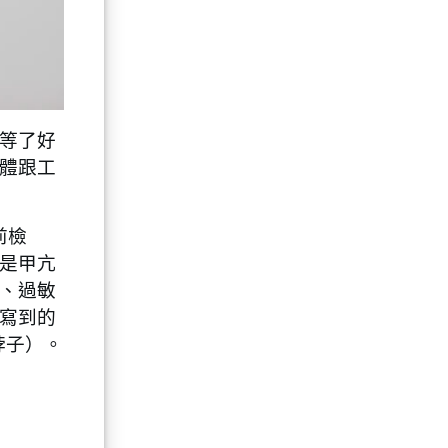
等了好
體跟工
前檢
是甲亢
、過敏
寫到的
脖子）。