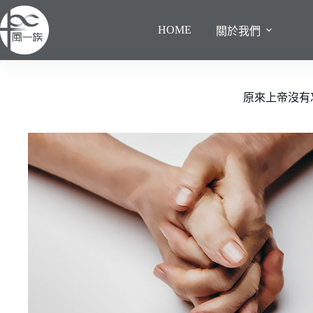
跳
至
HOME
關於我們
主
要
內
容
原來上帝沒有