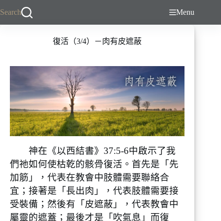
跳
Search
Menu
至
主
復活（3/4）－肉有皮遮蔽
要
內
容
神在《以西結書》37:5-6中啟示了我
們祂如何使枯乾的骸骨復活。首先是「先
加筋」，代表在教會中肢體需要聯絡合
宜；接著是「長出肉」，代表肢體需要接
受裝備；然後有「皮遮蔽」，代表教會中
屬靈的遮蓋；最後才是「吹氣息」而復