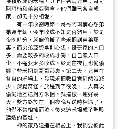
堆積收成的禾場，其上住著兩兄弟：哥哥
阿珥楠和弟弟亞勞拿。他們雖已各自成
家，卻仍十分相愛。
有一年收割時節，哥哥阿珥楠心想弟
弟還年幼，今年收成不知是否夠用。於是
夜晚時分，就偷偷搬了些禾捆到弟弟那
裏。而弟弟亞勞拿則心想，哥哥家的人口
多，需要較多的收成才夠，自己家人口
少，不需要太多收成。於是在夜裡也偷偷
搬了些禾捆到哥哥那裏。第二天，兄弟在
各自的禾場上，發現禾捆數目竟仍然沒減
少，深覺奇怪。於是到了夜晚，二人再次
偷偷地互送對方禾捆。就這樣一連好幾
天，雙方終於在一個夜晚互送時相遇了，
他們不禁相擁而泣。後來這禾場成了聖殿
建造的基址。
神的家乃建造在相愛上，我們要彼此