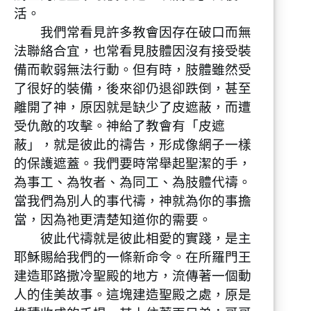
活。
我們常看見許多教會因存在破口而無
法聯絡合宜，也常看見肢體因沒有接受裝
備而軟弱無法行動。但有時，肢體雖然受
了很好的裝備，後來卻仍退卻跌倒，甚至
離開了神，原因就是缺少了皮遮蔽，而遭
受仇敵的攻擊。神給了教會有「皮遮
蔽」，就是彼此的禱告，形成像網子一樣
的保護遮蓋。我們要時常舉起聖潔的手，
為事工、為牧者、為同工、為肢體代禱。
當我們為別人的事代禱，神就為你的事擔
當，因為祂更清楚知道你的需要。
彼此代禱就是彼此相愛的實踐，是主
耶穌賜給我們的一條新命令。在所羅門王
建造耶路撒冷聖殿的地方，流傳著一個動
人的佳美故事。這塊建造聖殿之處，原是