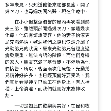
多年未見，只知道他後來腦部長瘤，開了
幾次刀，也尋遍坊間名醫，現在化療中。
在小小但整潔溫馨的屋內再次看到姊
夫三弟，雖然頭部開過幾次刀，做過幾次
化療，他仍有燦爛笑容，他的妻子怡淳更
是充滿熱情，歡迎我們之際也快速介紹了
光勳弟兄的狀況，原來光勳弟兄曾經度過
病發嚴重，無法言語的階段，而他們身邊
的家人，朋友充滿了基督徒，不停地為他
們禱告，所以，後面兩次化療後，光勳弟
兄精神好許多，也已經預備好要受洗。我
們真是看見神早已動工在他身上，有人播
種，上帝澆灌，而我們就剛好來為神收
割。
一切是如此的歡樂與美好，在偉和牧