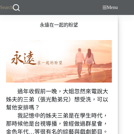
跳
Search
Menu
至
主
永遠在一起的盼望
要
內
容
過年收假前一晚，大姐忽然來電說大
姊夫的三弟（張光勳弟兄）想受洗，可以
幫他安排嗎？
我記憶中的姊夫三弟是在學生時代，
那時候他是台視導播，曾經做過群星會，
金色年代…等很有名的綜藝與戲劇節目。