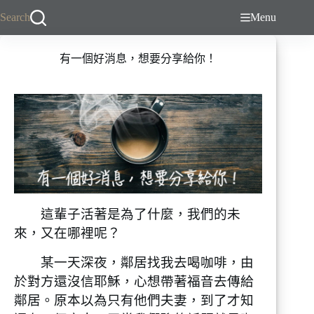
跳
Search
Menu
至
主
有一個好消息，想要分享給你！
要
內
容
這輩子活著是為了什麼，我們的未
來，又在哪裡呢？
某一天深夜，鄰居找我去喝咖啡，由
於對方還沒信耶穌，心想帶著福音去傳給
鄰居。原本以為只有他們夫妻，到了才知