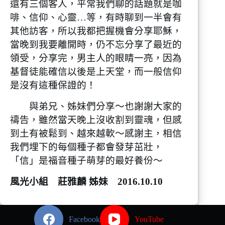
還有三個客人，平常我們聊的話題就是咖
啡、信仰、心靈…等，有時聊到一半會有
其他訪客，所以我都把握機會分享耶穌，
當晚到我要離開時，仍不忘分享了最近的
領受，分享完，男主人的眼睛一亮，因為
基督徒能確信以後是上天堂，而一般信仰
是沒有這種保證的！
與弟兄、姊妹們分享～也謝謝大家的
禱告，雖然當天晚上沒收割到靈魂，但感
到土有被鬆到、越來越軟～感謝主，相信
我們埋下的每個種子都會發芽茁壯，
「信」是福音種子萌芽的最好養份～
風光小組 莊雅麟 姊妹 2016.10.10
Facebook
YouTube