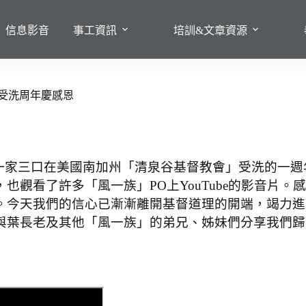
信息影音
事工資訊
培訓&文章資源
受洗周年慶感恩
一家三口在美國南加州「清泉谷基督教會」受洗的一週
觀看了許多「風一族」PO上YouTube的影音片。
。今天我們的信心已漸漸離開基督道理的開端，竭力進
與葉長老及其他「風一族」的弟兄、姊妹們分享我們歸