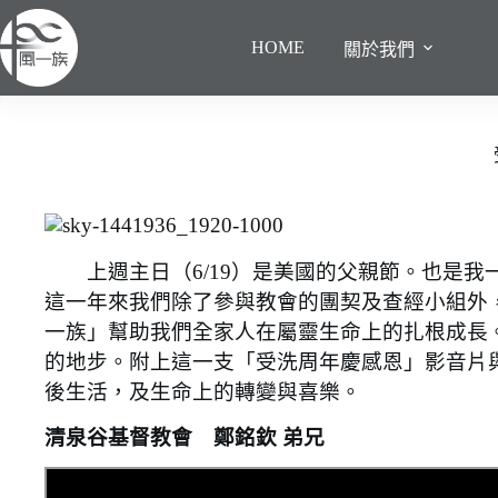
跳
至
HOME
關於我們
主
要
內
容
上週主日（6/19）是美國的父親節。也是我
這一年來我們除了參與教會的團契及查經小組外，也
一族」幫助我們全家人在屬靈生命上的扎根成長
的地步。附上這一支「受洗周年慶感恩」影音片
後生活，及生命上的轉變與喜樂。
清泉谷基督教會 鄭銘欽 弟兄