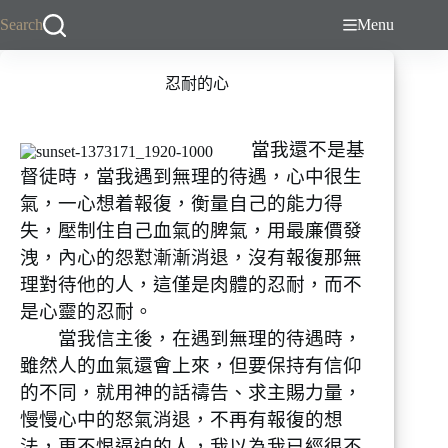
跳
Search
Menu
至
主
忍耐的心
要
內
容
當我還不是基
督徒時，當我遇到無理的待遇，心中很生
氣，一心想着報復，衡量自己的能力得
失，壓制住自己血氣的脾氣，用最廉價發
洩，內心的怨懟漸漸消退，沒有報復那無
理對待他的人，這僅是肉體的忍耐，而不
是心靈的忍耐。
當我信主後，在遇到無理的待遇時，
雖然人的血氣還會上來，但要保持有信仰
的不同，就用神的話禱告、求主賜力量，
慢慢心中的怒氣消退，不再有報復的想
法，更不恨逼迫的人，我以為我已經很不