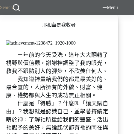
跳
Search
Menu
至
主
耶和華是我牧者
要
內
容
ㄧ年前的今天受洗，這年大大翻轉了
視野與價值觀，謝謝神調整了我的眼光，
教我不跟隨別人的腳步，不欣羨任何人。
我知道神量給我們的都是最美好的、
最合宜的，人所擁有的外貌、財富、健
康、權勢都與人生的成功無正相關。
什麼是「得勝」？什麼叫「讓天賦自
由」？我想就是認識自己、並學著持續定
睛於神，了解祂所量給我們的豐盛、活出
祂賜予的美好，無論起伏都有祂的同在與