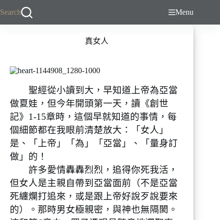
跳
Search
Menu
至
主
真女人
要
內
容
聖經從小讀到大，早知道上帝為亞當
做夏娃，但今年開頭第一天，讀《創世
記》1-15章時，這個早就知道的事情，每
個細節都在我眼前清楚放大：「女人」
是、「上帝」「為」「亞當」、「量身訂
做」的！
許多愛情轟轟烈烈，追得你死我活，
但女人是主親自帶到亞當面前（不是亞當
死纏爛打追來，或是跟上帝好說歹說要來
的）。那時男女極親密，與神也無隔閡。