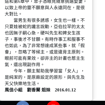
這和第6章中，眾子憑眼見隨意挑選娶妻，
以致上帝的靈不願意與人永遠同在，是很
大對比。
當男生有很多誘惑，女生也一樣。不
只夏娃被蛇的讒言說動，亞伯拉罕的太太
也因無子嗣心急，硬叫先生和婢女生孩
子，事後才不甘願。有時作事工和服事不
也如此，為了非常想達成某些事，就「假
會」，忽略了等候主，或是違背主原則。
眼前可能有果效，卻非主的計畫也惹主生
氣，還出現副作用。
今年，願主幫助我學習當「女人」，
是純潔的，是原廠設定的原形，與先生及
天父快樂地生活。
風佳小組 劉香蘭 姐妹 2016.01.12