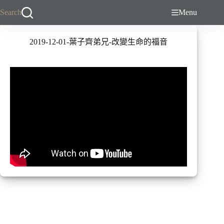
跳
Search
Menu
至
主
2019-12-01-葉子齊弟兄-改變生命的福音
要
內
容