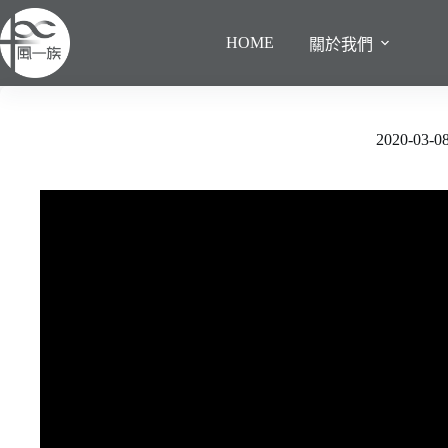
跳
至
HOME
關於我們
主
要
內
容
2020-0