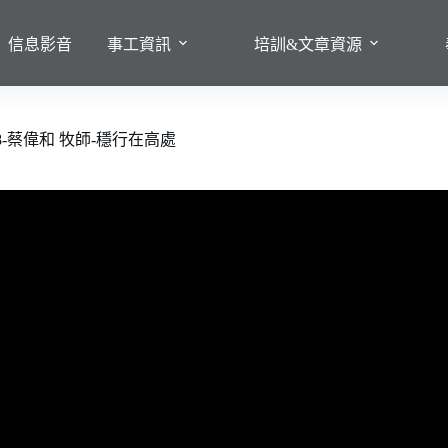
信息影音
事工資訊
培訓&文章資源
3-08-蔡偉和 牧師-穩行在高處