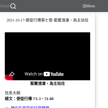
跳
Search
Menu
至
主
2021-10-17-使徒行傳第七章-聖靈澆灌，為主站住
要
內
容
聖靈澆灌，為主站住
信息大綱
經文：使徒行傳 7/1-3、51-60