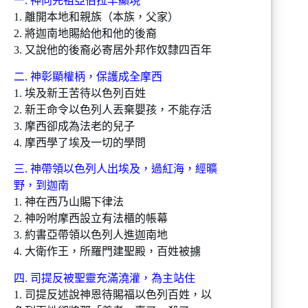
一. 神向先祖亞伯拉罕顯現
1. 離開本地和親族（本族，父家）
2. 將迦南地賜給他和他的後裔
3. 又說他的後裔必寄居外邦作奴隸四百年
二. 神彰顯權柄，保護成全摩西
1. 埃及新王苦待以色列百姓
2. 新王命令以色列人丟棄嬰孩，不能存活
3. 摩西卻成為法老的兒子
4. 摩西學了埃及一切的學問
三. 神帶領以色列人出埃及，過紅海，經曠
野，到迦南
1. 神在西乃山賜下律法
2. 神吩咐摩西設立有法櫃的帳幕
3. 約書亞帶領以色列人進迦南地
4. 大衛作王，所羅門建聖殿，百姓被擄
四. 司提反被聖靈充滿澆灌，為主站住
1. 司提反述說神恩待賜福以色列百姓，以