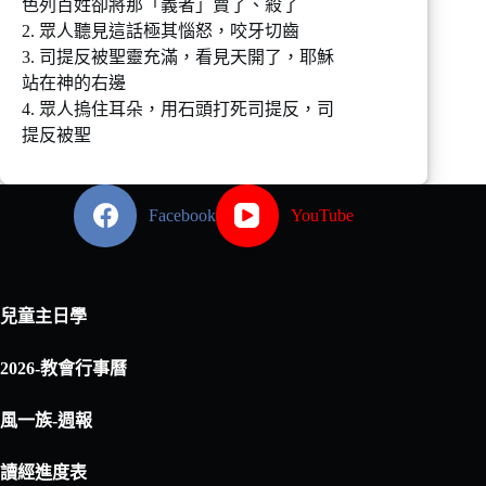
色列百姓卻將那「義者」賣了、殺了
2. 眾人聽見這話極其惱怒，咬牙切齒
3. 司提反被聖靈充滿，看見天開了，耶穌
站在神的右邊
4. 眾人摀住耳朵，用石頭打死司提反，司
提反被聖
Facebook
YouTube
兒童主日學
2026-教會行事曆
風一族-週報
讀經進度表