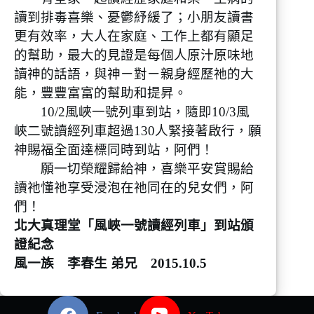
讀到排毒喜樂、憂鬱紓緩了；小朋友讀書
更有效率，大人在家庭、工作上都有顯足
的幫助，最大的見證是每個人原汁原味地
讀神的話語，與神ㄧ對ㄧ親身經歷祂的大
能，豐豐富富的幫助和提昇。
10/2風峽一號列車到站，隨即10/3風
峽二號讀經列車超過130人緊接著啟行，願
神賜福全面達標同時到站，阿們！
願一切榮耀歸給神，喜樂平安賞賜給
讀祂懂祂享受浸泡在祂同在的兒女們，阿
們！
北大真理堂「風峽一號讀經列車」到站頒
證紀念
風一族 李春生 弟兄 2015.10.5