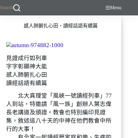
跳
Search
Menu
至
主
感人肺腑扎心田・讀經話語有續篇
要
內
容
見證成行如列車
字字彰顯神大能
感人肺腑扎心田
讀經話語有續篇
北大真理堂「風峽一號讀經列車」77
人到站，特邀請「風一族」創辦人葉志偉
長老講道及頒證。教會也特別編印見證
集，敘述這八十天的中神在他們教會中所
行的大事！
有全家一起讀經歷家庭和樂、生病的