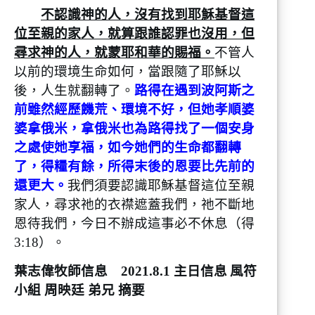
不認識神的人，沒有找到耶穌基督這
位至親的家人，就算跟誰認罪也沒用，但
尋求神的人，就蒙耶和華的賜福。
不管人
以前的環境生命如何，當跟隨了耶穌以
後，人生就翻轉了。
路得在遇到波阿斯之
前雖然經歷饑荒、環境不好，但她孝順婆
婆拿俄米，拿俄米也為路得找了一個安身
之處使她享福，如今她們的生命都翻轉
了，得糧有餘，所得末後的恩要比先前的
還更大。
我們須要認識耶穌基督這位至親
家人，尋求祂的衣襟遮蓋我們，祂不斷地
恩待我們，今日不辦成這事必不休息（得
3:18）。
葉志偉牧師信息 2021.8.1 主日信息
風符
小組 周映廷 弟兄 摘要