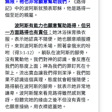
無限，祂也非常願意幫助我們，
《路得
記》中的波阿斯就預表耶穌，他是路得一
個至近的親屬。
波阿斯有能力也願意幫助路得，但另
一方面路得也有責任：
她沐浴抹膏換衣
服，表示她認真不隨便，她也願意順服遵
行，來到波阿斯的禾場，照著拿俄米的吩
咐（得3:1-12），躺臥在波阿斯的腳旁，
沒有驚動他。我們對神的認識，會反應在
我們的態度上面；神為我們的罪釘死在十
架上，流出寶血讓我們得到潔淨，我們如
果不認識這個真理，態度就會輕慢隨便；
路得躺在波阿斯的腳旁，就表示她非常地
謙卑。波阿斯醒來看見路得雖然感到驚
訝，但聽完她的緣由之後不但沒有責怪，
也願意接納，用衣襟遮蓋她。