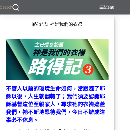
跳
Search
Menu
至
主
路得記3-神是我們的衣襟
要
內
容
不管人以前的環境生命如何，當跟隨了耶
穌以後，人生就翻轉了；我們須要認識耶
穌基督這位至親家人，尋求祂的衣襟遮蓋
我們，祂不斷地恩待我們，今日不辦成這
事必不休息。