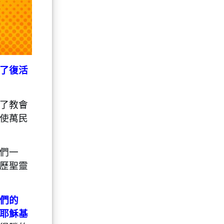
有了復活
了教會
使萬民
們一
歷聖靈
們的
耶穌基