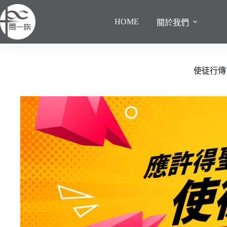
跳
至
HOME
關於我們
主
要
內
容
使徒行傳