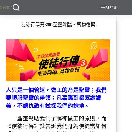
跳
Search
Menu
至
主
使徒行傳第3章-聖靈降臨，萬物復興
要
內
容
人只是一個管道，做工的乃是聖靈；我們
要順服聖靈的帶領；凡事臨到都感謝讚
美，不讓仇敵有試探我們的餘地。
聖靈幫助我們了解神做工的原則，而
《使徒行傳》就告訴我們身為使徒當如何