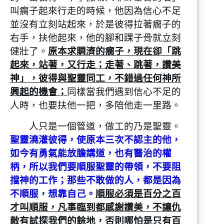
叫瘸子起來行走的時候，他因為信心不足
並沒有立刻站起來，於是彼得拉著瘸子的
右手，扶他起來，他的腳和踝子骨就立刻
健壯了。
原本求賙濟的瘸子，現在卻「跳
起來，站著，又行走；走著、跳著，讚美
神」，彼得與聖靈同工，不錯過任何神所
興起的機會；
同樣當我們遇到信心不足的
人時，也要扶他一把，多陪他走一里路。
人只是一個管道，做工的乃是聖靈。
聖靈澆灌彼得，使原本三次不認主的他，
如今有勇氣能放膽講道，也有醫治的權
柄，所以我們要順服聖靈的帶領，不要阻
擋神的工作；那些不敢做的人，都是因為
不順服，想靠自己。
順服必須是百分之百
才叫順服，凡事臨到都感謝讚美，不讓仇
敵有試探我們的餘地，否則哪怕是只有百