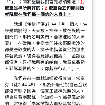
「行」；關於聖靈我們首先必須知道：
1.
聖靈是神所應許的；
2.
聖靈從五旬節開始
就降臨在我們每一個信的人身上。
話說《使徒行傳3》中「有一個人，生
來是瘸腿的，天天被人擡來，放在殿的一
個門口，那門名叫美門，要求進殿的人賙
濟」；在當時，會從美門往來耶路撒冷的
都是些敬虔的人，瘸子也指望從他們那裏
得著救濟，彼得看見卻對他說：「金銀我
都沒有，只把我所有的給你：我奉拿撒勒
人耶穌基督的名，叫你起來行走！」。
我們在前一章就知道彼得其實非常富
有（徒2:44-45），那為什麼他說自己金銀
都沒有呢？因為一個真正被神光照的人，
眼裏只看到耶穌，他知道一切都是屬於神
的。當彼得「奉拿撒勒人耶穌基督的名」