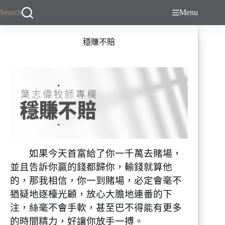
跳
Search
Menu
至
主
穩賺不賠
要
內
容
如果今天首富給了你一千萬去賭場，
並且告訴你贏的錢都歸你，輸錢就算他
的，那我相信，你一到賭場，必定會毫不
猶疑地逐檯光顧，放心大膽地連番的下
注，絲毫不會手軟，甚至巴不得能有更多
的時間精力，好讓你放手一搏。