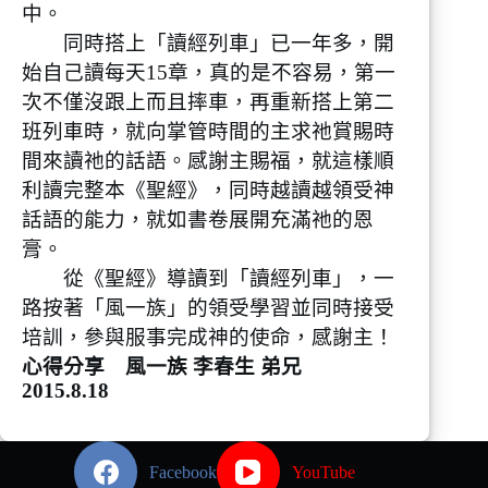
中。
同時搭上「讀經列車」已一年多，開
始自己讀每天15章，真的是不容易，第一
次不僅沒跟上而且摔車，再重新搭上第二
班列車時，就向掌管時間的主求祂賞賜時
間來讀祂的話語。感謝主賜福，就這樣順
利讀完整本《聖經》，同時越讀越領受神
話語的能力，就如書卷展開充滿祂的恩
膏。
從《聖經》導讀到「讀經列車」，一
路按著「風一族」的領受學習並同時接受
培訓，參與服事完成神的使命，感謝主！
心得分享 風一族 李春生 弟兄
2015.8.18
Facebook
YouTube