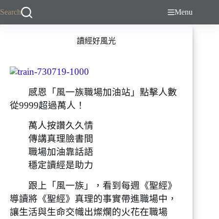
跳
Search
Menu
至
主
讀經好風光
要
內
容
感恩「風一族職場加油站」點擊人數
從9999超過萬人！
萬人按讚久久情
傳講真理臉書間
職場加油靠話語
穩定讀經是助力
跟上「風一族」，看到每週《聖經》
導讀將《聖經》真理的事實帶進職場中，
讓生活與生命交幟出燦爛的火花在職場