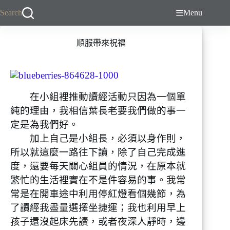
跳
Search
Menu
至
主
順服帶來祝福
要
內
容
在小組裡推動讀經活動只因為一個單
純的理由，我相信葉長老要我們做的事一
定是為我們好。
加上自己是小組長，必須以身作則，
所以就這麼一路往下讀，除了自己完成進
度，還要每天關心組員的情況，在原本就
繁忙的生活裡實在不是件容易的事。我常
常是在開車途中利用停紅燈看個幾節，為
了讀經我盡量選擇坐捷運；我也利用早上
孩子還沒起床先讀，或者夜深人靜時，邊