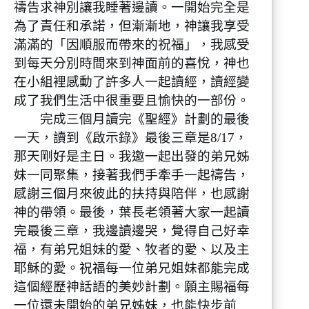
禱告求神別讓我睡著邊讀。一開始完全是
為了責任和承諾，但漸漸地，神讓我享受
滿滿的「因順服而帶來的祝福」，我感受
到每天分別時間來到神面前的喜悅，神也
在小組裡感動了許多人一起讀經，讀經變
成了我們生活中很重要且愉快的一部份。
完成三個月讀完《聖經》計劃的最後
一天，讀到《啟示錄》最後三章是8/17，
那天剛好是主日。我邀一起出發的弟兄姊
妹一同聚集，接著我們手牽手一起禱告，
感謝三個月來彼此的扶持與陪伴，也感謝
神的帶領。最後，葉長老領著大家一起讀
完最後三章，我邊讀邊哭，覺得自己好幸
福，有弟兄姐妹的愛、牧者的愛、以及主
耶穌的愛。祝福每一位弟兄姐妹都能完成
這個經歷神話語的美妙計劃。願主賜福每
一位還未開始的弟兄姊妹，也能快步前