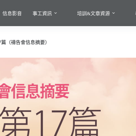
信息影音
事工資訊
培訓&文章資源
7篇（禱告會信息摘要）