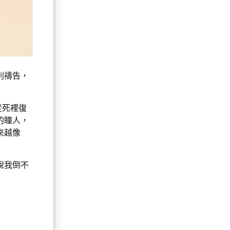
則禱告，
從死裡復
的瞳人，
來越像
說我倒不