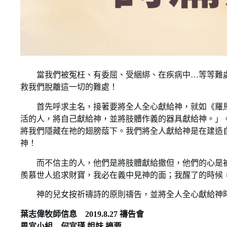
當我們被冤枉、有委屈、受綑綁、在疾病中…等等難處的時候
救我們脫離這一切的難處！
首先呼求主名，接著要將全人全心獻給神，就如《羅馬書
活的人，將自己獻給神，並將肢體作義的器具獻給神。」
將我們隱藏在祂的翅膀蔭下。我們將全人獻給神是在建造
神！
而不信主的人，他們是將肢體獻給撒但，他們的心是被
羨慕世人追求財寶，我必在義中見神的面；我醒了的時候
神的兒女按祈禱詩的原則禱告，並將全人全心獻給神時
葉志偉牧師信息 2019.8.27 禱告會
風宜小組 何宜瑾 姐妹 摘要