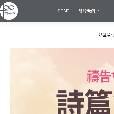
跳
至
HOME
關於我們
主
要
內
容
詩篇第1