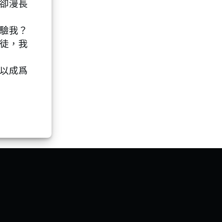
卻漫長
驗我？
徒，我
以成爲