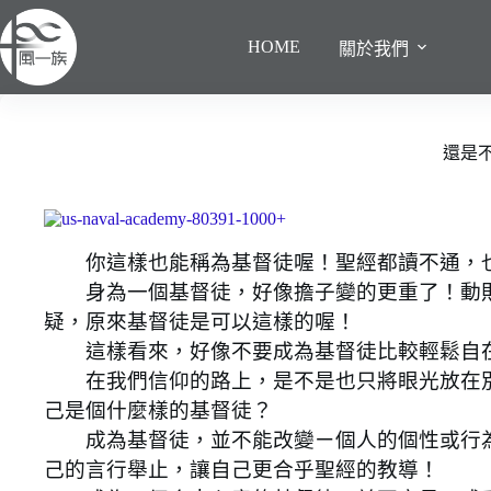
跳
至
HOME
關於我們
主
要
內
容
還是
你這樣也能稱為基督徒喔！聖經都讀不通，也
身為一個基督徒，好像擔子變的更重了！動則
疑，原來基督徒是可以這樣的喔！
這樣看來，好像不要成為基督徒比較輕鬆自
在我們信仰的路上，是不是也只將眼光放在別
己是個什麼樣的基督徒？
成為基督徒，並不能改變ㄧ個人的個性或行為
己的言行舉止，讓自己更合乎聖經的教導！